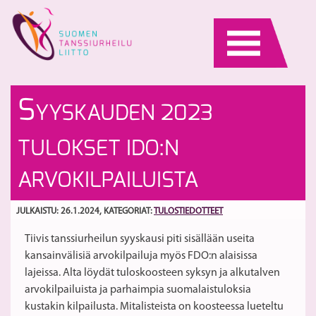
Skip
to
content
W
Ta
S
YYSKAUDEN 2023
on
a
Co
Tu
S
TULOKSET IDO:N
H
H
ARVOKILPAILUISTA
Di
a
JULKAISTU: 26.1.2024
, KATEGORIAT:
TULOSTIEDOTTEET
S
D
Tiivis tanssiurheilun syyskausi piti sisällään useita
–
kansainvälisiä arvokilpailuja myös FDO:n alaisissa
Ad
lajeissa. Alta löydät tuloskoosteen syksyn ja alkutalven
10
arvokilpailuista ja parhaimpia suomalaistuloksia
&
kustakin kilpailusta. Mitalisteista on koosteessa lueteltu
Ch