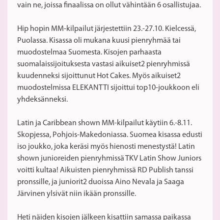
vain ne, joissa finaalissa on ollut vähintään 6 osallistujaa.
11
Hip hopin MM-kilpailut järjestettiin 23.-27.10. Kielcessä,
Puolassa. Kisassa oli mukana kuusi pienryhmää tai
muodostelmaa Suomesta. Kisojen parhaasta
suomalaissijoituksesta vastasi aikuiset2 pienryhmissä
kuudenneksi sijoittunut Hot Cakes. Myös aikuiset2
muodostelmissa ELEKANTTI sijoittui top10-joukkoon eli
yhdeksänneksi.
Latin ja Caribbean shown MM-kilpailut käytiin 6.-8.11.
Skopjessa, Pohjois-Makedoniassa. Suomea kisassa edusti
iso joukko, joka keräsi myös hienosti menestystä! Latin
shown junioreiden pienryhmissä TKV Latin Show Juniors
voitti kultaa! Aikuisten pienryhmissä RD Publish tanssi
pronssille, ja juniorit2 duoissa Aino Nevala ja Saaga
Järvinen ylsivät niin ikään pronssille.
Heti näiden kisojen jälkeen kisattiin samassa paikassa