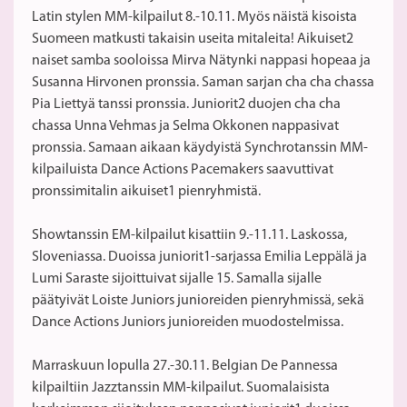
Latin stylen MM-kilpailut 8.-10.11. Myös näistä kisoista
Suomeen matkusti takaisin useita mitaleita! Aikuiset2
naiset samba sooloissa Mirva Nätynki nappasi hopeaa ja
Susanna Hirvonen pronssia. Saman sarjan cha cha chassa
Pia Liettyä tanssi pronssia. Juniorit2 duojen cha cha
chassa Unna Vehmas ja Selma Okkonen nappasivat
pronssia. Samaan aikaan käydyistä Synchrotanssin MM-
kilpailuista Dance Actions Pacemakers saavuttivat
pronssimitalin aikuiset1 pienryhmistä.
Showtanssin EM-kilpailut kisattiin 9.-11.11. Laskossa,
Sloveniassa. Duoissa juniorit1-sarjassa Emilia Leppälä ja
Lumi Saraste sijoittuivat sijalle 15. Samalla sijalle
päätyivät Loiste Juniors junioreiden pienryhmissä, sekä
Dance Actions Juniors junioreiden muodostelmissa.
Marraskuun lopulla 27.-30.11. Belgian De Pannessa
kilpailtiin Jazztanssin MM-kilpailut. Suomalaisista