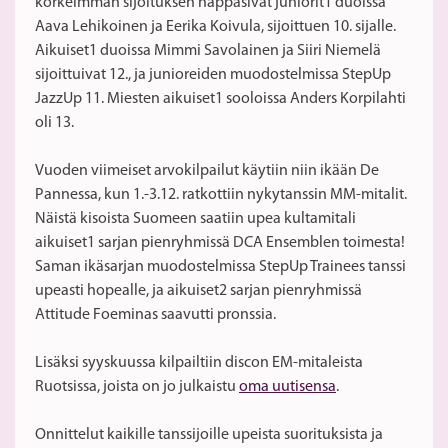
korkeimman sijoituksen nappasivat juniorit1 duoissa
Aava Lehikoinen ja Eerika Koivula, sijoittuen 10. sijalle.
Aikuiset1 duoissa Mimmi Savolainen ja Siiri Niemelä
sijoittuivat 12., ja junioreiden muodostelmissa StepUp
JazzUp 11. Miesten aikuiset1 sooloissa Anders Korpilahti
oli 13.
Vuoden viimeiset arvokilpailut käytiin niin ikään De
Pannessa, kun 1.-3.12. ratkottiin nykytanssin MM-mitalit.
Näistä kisoista Suomeen saatiin upea kultamitali
aikuiset1 sarjan pienryhmissä DCA Ensemblen toimesta!
Saman ikäsarjan muodostelmissa StepUp Trainees tanssi
upeasti hopealle, ja aikuiset2 sarjan pienryhmissä
Attitude Foeminas saavutti pronssia.
Lisäksi syyskuussa kilpailtiin discon EM-mitaleista
Ruotsissa, joista on jo julkaistu
oma uutisensa
.
Onnittelut kaikille tanssijoille upeista suorituksista ja