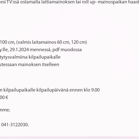
llesi TV:ssä ostamalla lattiamainoksen tai roll up- mainospaikan haas
00 cm, (valmis laitamainos 60 cm, 120 cm)
y:lle, 29.1.2024 mennessä, pdf muodossa
tytysvalmiina kilpailupaikalle
lutessaan mainoksen itselleen
:n kilpailupaikalle kilpailupäivänä ennen klo 9.00
00 €
imme;
e 041-3122030.