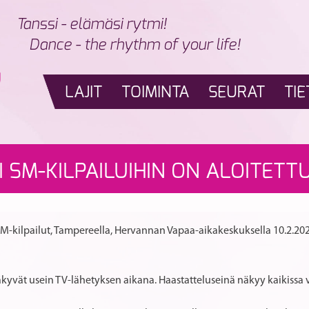
Tanssi - elämäsi rytmi!
Dance - the rhythm of your life!
LAJIT
TOIMINTA
SEURAT
TIE
 SM-KILPAILUIHIN ON ALOITETT
n SM-kilpailut, Tampereella, Hervannan Vapaa-aikakeskuksella 10.2.20
äkyvät usein TV-lähetyksen aikana. Haastatteluseinä näkyy kaikissa 