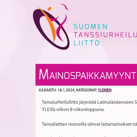
Skip
to
content
M
AINOSPAIKKAMYYNTI
JULKAISTU: 18.1.2024
, KATEGORIAT:
YLEINEN
Tanssiurheiluliitto järjestää Latinalaistanssie
YLE:llä viikon 8 viikonloppuna.
Tanssilattian reunoilla olevat laitamainokset n