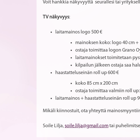
Voit hankkia näkyvyyttä seurallesi tai yritykse
TV näkyvyys
:
laitamainos logo 500 €
mainoksen koko: logo 40 cm + 1
ostaja toimittaa logon Grano O
laitamainokset toimitetaan pys
kilpailun jälkeen ostaja saa ha
haastatteluseinän roll up 600 €
koko 85 cm x 200 cm
ostaja toimittaa valmiin roll up
laitamainos + haastatteluseinän roll up 9
Mikäli kiinnostuit, ota yhteyttä mainosmyynti
Soile Lilja,
soile.lilja@gmail.com
tai puhelimits