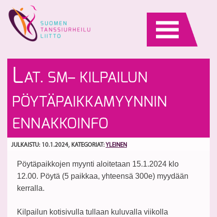
Skip
to
content
T
La
L
AT. SM– KILPAILUN
pa
S
vi
ki
S
PÖYTÄPAIKKAMYYNNIN
2/
pö
ny
ENNAKKOINFO
m
JULKAISTU: 10.1.2024
, KATEGORIAT:
YLEINEN
Pöytäpaikkojen myynti aloitetaan 15.1.2024 klo
12.00. Pöytä (5 paikkaa, yhteensä 300e) myydään
kerralla.
Kilpailun kotisivulla tullaan kuluvalla viikolla