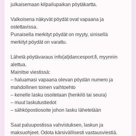
julkaisemaan kilpailupaikan pöytäkartta.
Valkoisena näkyvät pöydät ovat vapaana ja
ostettavissa.
Punaisella merkityt pöydät on myyty, sinisellä
merkityt pöydät on varattu.
Lähetä pöytävaraus info(at)dancesport.fi, myynnin
alettua.
Mainitse viestissä:
– haluamasi vapaana olevan pöydän numero ja
mahdollinen toinen vaihtoehto
– kenelle lasku osoitetaan (henkilö tai seura)
– muut laskutustiedot
– sähköpostiosoite johon lasku lähetetään
Saat paluupostissa vahvistuksen, laskun ja
maksuohjeet. Odota kärsivällisesti vastausviestiä.