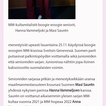
MM-kultamitalistit boogie woogie seniorit,
Hanna Vammeljoki ja Masi Saurén
menestyivät upeasti lauantaina 25.11. käydyissä boogie
woogien MM-kisoissa Sveitsin Genevessä. Suomen parit
putsasivat palkintopöydän voittamalla sekä junioreiden
että senioreiden sarjan. Junioreissa nähtiin jopa iloinen
kaksoisvoitto suomalaisten voimin.
Senioreiden sarjassa pitkän ja menestyksekkään uransa
maailmanmestaruuteen kruunasi Suomen
Masi
Saurén
yhdessä nykyisen parinsa
Hanna Vammeljoen
kanssa.
Saurén
on voittanut aikaisemmin yleisen sarjan MM-
kultaa vuonna 2021 ja MM-hopeaa 2022
Anna