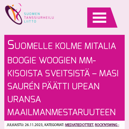
Skip
to
content
T
Hi
S
UOMELLE KOLME MITALIA
vä
e
to
py
S
BOOGIE WOOGIEN MM-
ar
S
KISOISTA SVEITSISTÄ – MASI
–
T
SAURÉN PÄÄTTI UPEAN
P
ja
URANSA
Tu
Ha
MAAILMANMESTARUUTEEN
M
ho
JULKAISTU: 26.11.2023
, KATEGORIAT:
MEDIATIEDOTTEET
,
ROCK'N'SWING -
G