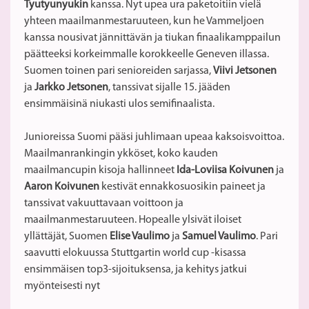
Tyutyunyukin
kanssa. Nyt upea ura paketoitiin vielä
yhteen maailmanmestaruuteen, kun he Vammeljoen
kanssa nousivat jännittävän ja tiukan finaalikamppailun
päätteeksi korkeimmalle korokkeelle Geneven illassa.
Suomen toinen pari senioreiden sarjassa,
Viivi Jetsonen
ja
Jarkko Jetsonen
, tanssivat sijalle 15. jääden
ensimmäisinä niukasti ulos semifinaalista.
Junioreissa Suomi pääsi juhlimaan upeaa kaksoisvoittoa.
Maailmanrankingin ykköset, koko kauden
maailmancupin kisoja hallinneet
Ida-Loviisa Koivunen
ja
Aaron Koivunen
kestivät ennakkosuosikin paineet ja
tanssivat vakuuttavaan voittoon ja
maailmanmestaruuteen. Hopealle ylsivät iloiset
yllättäjät, Suomen
Elise Vaulimo
ja
Samuel Vaulimo
. Pari
saavutti elokuussa Stuttgartin world cup -kisassa
ensimmäisen top3-sijoituksensa, ja kehitys jatkui
myönteisesti nyt