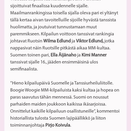
sijoittuivat finaalissa kuudennelle sijalle.
Maailmanrankingissa toisella sijalla oleva pari ei yltänyt
tällä kertaa aivan tavoitelluille sijoille hyvästä tanssista
huolimatta, ja joutuivat tunnustamaan muut
paremmikseen. Kilpailun voittoon tanssivat rankingia
johtavat Ruotsin
Wilma Edlund
ja
Viktor Edlund,
jotka
nappasivat näin Ruotsille pitkästä aikaa MM-kultaa
.
Suomen toinen pari,
Ella Äijänaho
ja
Kimi Manner
tanssivat sijalle 16., jääden ensimmäisinä ulos
semifinaalista.
”Hieno kilpailupäivä Suomelle ja Tanssiurheiluliitolle.
Boogie Woogie MM-kilpailuista kaksi kultaa ja hopea on
paras saavutus tähän mennessä. Suomi on noussut
parhaiden maiden joukkoon kaikissa ikäsarjoissa.
Onnittelut kaikille kilpailuun osallistuneille”, kommentoi
historiallista tulosta Suomen lajipäällikkö ja liiton
toiminnanjohtaja
Pirjo Koivula
.