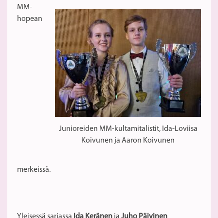
MM-
hopean
Junioreiden MM-kultamitalistit, Ida-Loviisa
Koivunen ja Aaron Koivunen
merkeissä.
Yleisessä sarjassa
Ida Keränen
ja
Juho Päivinen