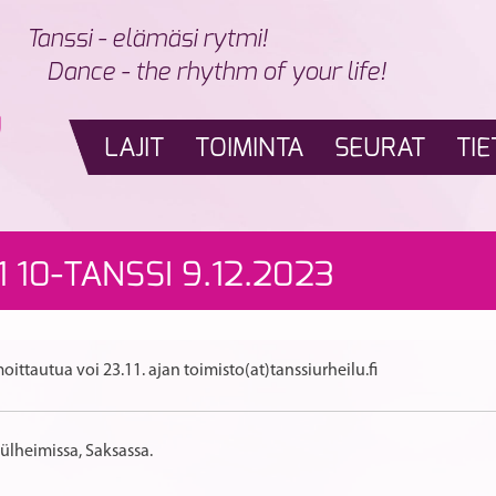
Tanssi - elämäsi rytmi!
Dance - the rhythm of your life!
LAJIT
TOIMINTA
SEURAT
TIE
1 10-TANSSI 9.12.2023
moittautua voi 23.11. ajan toimisto(at)tanssiurheilu.fi
ülheimissa, Saksassa.