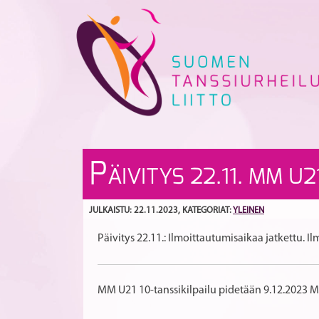
Skip
to
content
P
ÄIVITYS 22.11. MM U2
JULKAISTU: 22.11.2023
, KATEGORIAT:
YLEINEN
Päivitys 22.11.: Ilmoittautumisaikaa jatkettu. Il
MM U21 10-tanssikilpailu pidetään 9.12.2023 M