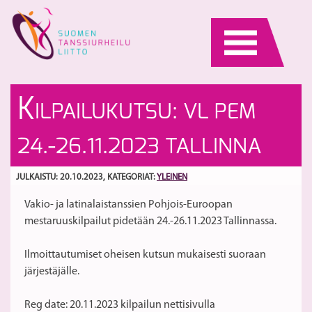
Skip
to
content
Li
Ti
K
ILPAILUKUTSU: VL PEM
hu
ko
oh
10
S
24.-26.11.2023 TALLINNA
ja
ta
e
yl
va
sa
JULKAISTU: 20.10.2023
, KATEGORIAT:
YLEINEN
pä
M
Vakio- ja latinalaistanssien Pohjois-Euroopan
20
ki
mestaruuskilpailut pidetään 24.-26.11.2023 Tallinnassa.
re
ed
20
Ilmoittautumiset oheisen kutsun mukaisesti suoraan
järjestäjälle.
Reg date: 20.11.2023 kilpailun nettisivulla