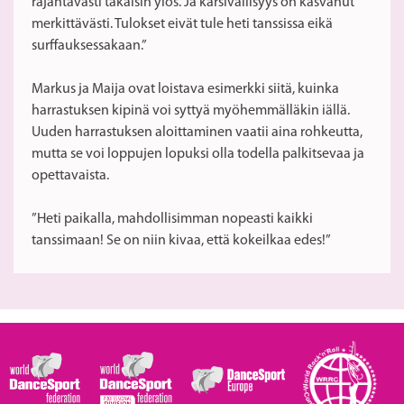
räjähtävästi takaisin ylös. Ja kärsivällisyys on kasvanut
merkittävästi. Tulokset eivät tule heti tanssissa eikä
surffauksessakaan.”
Markus ja Maija ovat loistava esimerkki siitä, kuinka
harrastuksen kipinä voi syttyä myöhemmälläkin iällä.
Uuden harrastuksen aloittaminen vaatii aina rohkeutta,
mutta se voi loppujen lopuksi olla todella palkitsevaa ja
opettavaista.
”Heti paikalla, mahdollisimman nopeasti kaikki
tanssimaan! Se on niin kivaa, että kokeilkaa edes!”