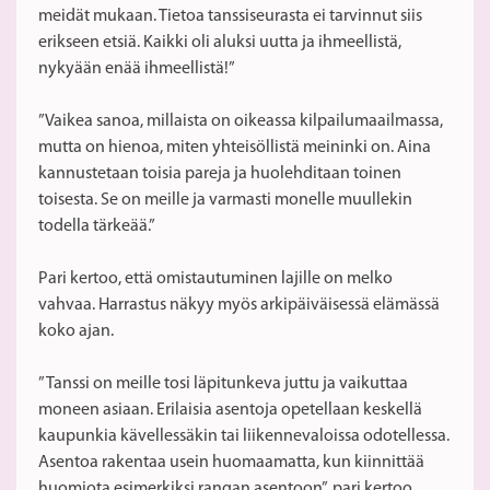
meidät mukaan. Tietoa tanssiseurasta ei tarvinnut siis
erikseen etsiä. Kaikki oli aluksi uutta ja ihmeellistä,
nykyään enää ihmeellistä!”
”Vaikea sanoa, millaista on oikeassa kilpailumaailmassa,
mutta on hienoa, miten yhteisöllistä meininki on. Aina
kannustetaan toisia pareja ja huolehditaan toinen
toisesta. Se on meille ja varmasti monelle muullekin
todella tärkeää.”
Pari kertoo, että omistautuminen lajille on melko
vahvaa. Harrastus näkyy myös arkipäiväisessä elämässä
koko ajan.
”Tanssi on meille tosi läpitunkeva juttu ja vaikuttaa
moneen asiaan. Erilaisia asentoja opetellaan keskellä
kaupunkia kävellessäkin tai liikennevaloissa odotellessa.
Asentoa rakentaa usein huomaamatta, kun kiinnittää
huomiota esimerkiksi rangan asentoon”, pari kertoo.