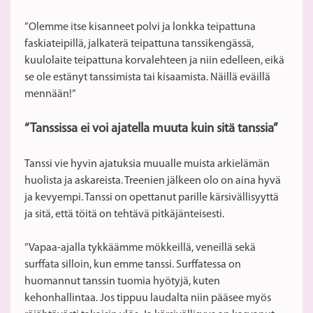
”Olemme itse kisanneet polvi ja lonkka teipattuna
faskiateipillä, jalkaterä teipattuna tanssikengässä,
kuulolaite teipattuna korvalehteen ja niin edelleen, eikä
se ole estänyt tanssimista tai kisaamista. Näillä eväillä
mennään!”
“Tanssissa ei voi ajatella muuta kuin sitä tanssia”
Tanssi vie hyvin ajatuksia muualle muista arkielämän
huolista ja askareista. Treenien jälkeen olo on aina hyvä
ja kevyempi. Tanssi on opettanut parille kärsivällisyyttä
ja sitä, että töitä on tehtävä pitkäjänteisesti.
”Vapaa-ajalla tykkäämme mökkeillä, veneillä sekä
surffata silloin, kun emme tanssi. Surffatessa on
huomannut tanssin tuomia hyötyjä, kuten
kehonhallintaa. Jos tippuu laudalta niin pääsee myös