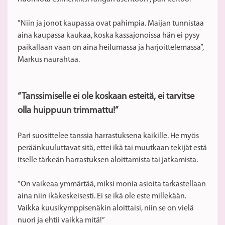
”Niin ja jonot kaupassa ovat pahimpia. Maijan tunnistaa
aina kaupassa kaukaa, koska kassajonoissa hän ei pysy
paikallaan vaan on aina heilumassa ja harjoittelemassa”,
Markus naurahtaa.
“Tanssimiselle ei ole koskaan esteitä, ei tarvitse
olla huippuun trimmattu!”
Pari suosittelee tanssia harrastuksena kaikille. He myös
peräänkuuluttavat sitä, ettei ikä tai muutkaan tekijät estä
itselle tärkeän harrastuksen aloittamista tai jatkamista.
”On vaikeaa ymmärtää, miksi monia asioita tarkastellaan
aina niin ikäkeskeisesti. Ei se ikä ole este millekään.
Vaikka kuusikymppisenäkin aloittaisi, niin se on vielä
nuori ja ehtii vaikka mitä!”