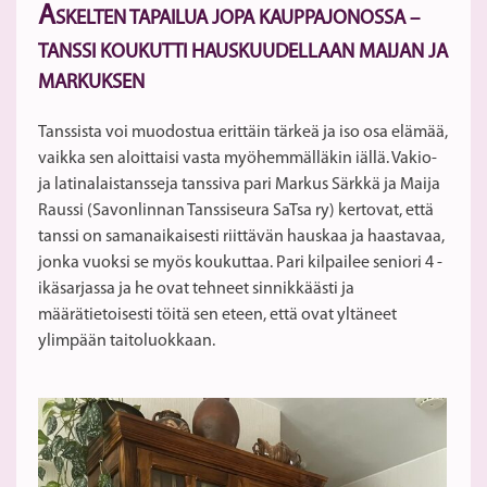
A
SKELTEN TAPAILUA JOPA KAUPPAJONOSSA –
TANSSI KOUKUTTI HAUSKUUDELLAAN MAIJAN JA
MARKUKSEN
Tanssista voi muodostua erittäin tärkeä ja iso osa elämää,
vaikka sen aloittaisi vasta myöhemmälläkin iällä. Vakio-
ja latinalaistansseja tanssiva pari Markus Särkkä ja Maija
Raussi (Savonlinnan Tanssiseura SaTsa ry) kertovat, että
tanssi on samanaikaisesti riittävän hauskaa ja haastavaa,
jonka vuoksi se myös koukuttaa. Pari kilpailee seniori 4 -
ikäsarjassa ja he ovat tehneet sinnikkäästi ja
määrätietoisesti töitä sen eteen, että ovat yltäneet
ylimpään taitoluokkaan.