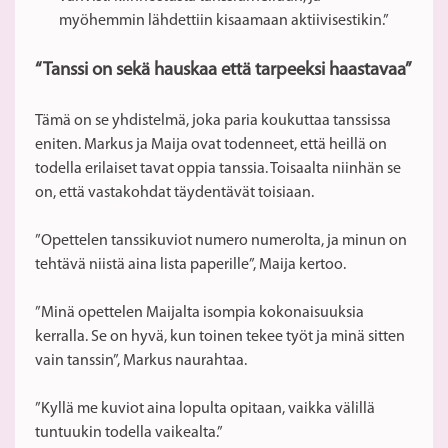
myöhemmin lähdettiin kisaamaan aktiivisestikin.”
“Tanssi on sekä hauskaa että tarpeeksi haastavaa”
Tämä on se yhdistelmä, joka paria koukuttaa tanssissa
eniten. Markus ja Maija ovat todenneet, että heillä on
todella erilaiset tavat oppia tanssia. Toisaalta niinhän se
on, että vastakohdat täydentävät toisiaan.
”Opettelen tanssikuviot numero numerolta, ja minun on
tehtävä niistä aina lista paperille”, Maija kertoo.
”Minä opettelen Maijalta isompia kokonaisuuksia
kerralla. Se on hyvä, kun toinen tekee työt ja minä sitten
vain tanssin”, Markus naurahtaa.
”Kyllä me kuviot aina lopulta opitaan, vaikka välillä
tuntuukin todella vaikealta.”