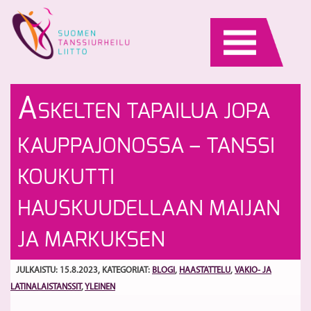
Skip
to
content
M
M
A
SKELTEN TAPAILUA JOPA
S
S
Va
10
S
KAUPPAJONOSSA – TANSSI
27
t
7.
KOUKUTTI
HAUSKUUDELLAAN MAIJAN
JA MARKUKSEN
JULKAISTU: 15.8.2023
, KATEGORIAT:
BLOGI
,
HAASTATTELU
,
VAKIO- JA
LATINALAISTANSSIT
,
YLEINEN