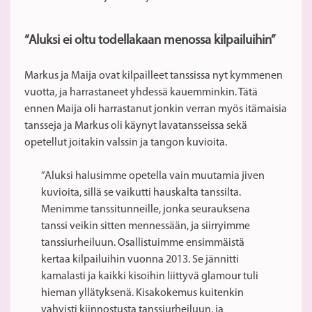
“Aluksi ei oltu todellakaan menossa kilpailuihin”
Markus ja Maija ovat kilpailleet tanssissa nyt kymmenen
vuotta, ja harrastaneet yhdessä kauemminkin. Tätä
ennen Maija oli harrastanut jonkin verran myös itämaisia
tansseja ja Markus oli käynyt lavatansseissa sekä
opetellut joitakin valssin ja tangon kuvioita.
”Aluksi halusimme opetella vain muutamia jiven
kuvioita, sillä se vaikutti hauskalta tanssilta.
Menimme tanssitunneille, jonka seurauksena
tanssi veikin sitten mennessään, ja siirryimme
tanssiurheiluun. Osallistuimme ensimmäistä
kertaa kilpailuihin vuonna 2013. Se jännitti
kamalasti ja kaikki kisoihin liittyvä glamour tuli
hieman yllätyksenä. Kisakokemus kuitenkin
vahvisti kiinnostusta tanssiurheiluun, ja