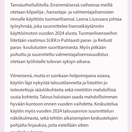
Tanssiurheiluliitolla. Ensimmäisessä vaiheessa meillä
otetaan kilpailija-, harrastaja- ja valmentajalisenssien
rinnalle käyttöön tuomarilisenssi. Leena Liusvaara johtaa
työryhmää, joka suunnittelee lisenssikäytännön
käyttöönoton vuoden 2024 alusta. Tuomarilisensseihin
liitetään vaatimus SUEK:n Puhtaasti paras- ja Reilusti
paras- koulutusten suorittamisesta. Myös pitkään
puhuttu ja suunniteltu valmentajalisenssiuudistus
otetaan työlistalle tulevan syksyn aikana.
Viimeisenä, mutta ei suinkaan helpoimpana asiana,
käytiin läpi nykyistä taloustilannetta ja listattiin jo
toteutettuja säästökohteita sekä mietittiin mahdollisia
uusia kohteita. Talous halutaan saada mahdollisimman
hyvään kuntoon ennen vuoden vaihdetta. Keskustelua
käytiin myös vuoden 2024 talousarvion suunnittelun
näkökulmasta, sekä tehtiin aikaisempien keskustelujen
pohjalta linjauksia, joita esitellään sitten