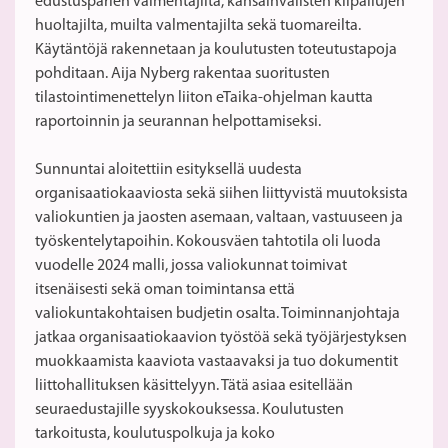
edustusparien valmentajilta, kansainvälisten kilpailujen
huoltajilta, muilta valmentajilta sekä tuomareilta.
Käytäntöjä rakennetaan ja koulutusten toteutustapoja
pohditaan. Aija Nyberg rakentaa suoritusten
tilastointimenettelyn liiton eTaika-ohjelman kautta
raportoinnin ja seurannan helpottamiseksi.
Sunnuntai aloitettiin esityksellä uudesta
organisaatiokaaviosta sekä siihen liittyvistä muutoksista
valiokuntien ja jaosten asemaan, valtaan, vastuuseen ja
työskentelytapoihin. Kokousväen tahtotila oli luoda
vuodelle 2024 malli, jossa valiokunnat toimivat
itsenäisesti sekä oman toimintansa että
valiokuntakohtaisen budjetin osalta. Toiminnanjohtaja
jatkaa organisaatiokaavion työstöä sekä työjärjestyksen
muokkaamista kaaviota vastaavaksi ja tuo dokumentit
liittohallituksen käsittelyyn. Tätä asiaa esitellään
seuraedustajille syyskokouksessa. Koulutusten
tarkoitusta, koulutuspolkuja ja koko