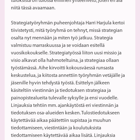
tuloksista on tulossa erillinen yhteenveto, joten en ala
niitä tässä avaamaan.
Strategiatyöryhmän puheenjohtaja Harri Harjula kertoi
tiivistetysti, mitä työryhmä on tehnyt, missä strategian
osalta nyt mennään ja miten työ jatkuu. Strategia
valmistuu marraskuussa ja se voidaan esitellä
vuosikokoukselle. Strategiatyössä liiton uusi missio ja
visio alkavat olla hahmoteltuina, ja strategiaa ollaan
työstämässä. Aihe kirvoitti kokousväessä runsasta
keskustelua, ja kiitosta annettiin työryhmän vetäjälle ja
jäsenille hyvin tehdystä työstä. Esittelyn jälkeen
käsiteltiin viestinnän ja tiedotuksen strategiaa ja
painopistealueita tulevalle syksylle ja ensi vuodelle.
Linjauksia tehtiin mm. ajankäytöstä eri viestinnän ja
tiedotuksen osa-alueiden kesken. Tulostiedotukseen
käytettävää aikaa päätettiin supistaa ja muuhun
tiedottamiseen, viestintään ja koulutuksista
tiedottamiseen käytettävää aikaa lisätä. Linjauksia