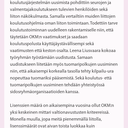
koulutusjärjestelmän uusimista pohdittiin seurojen ja
valmentajakoulutukseen tulevien henkilöiden sekä
liiton näkökulmasta. Samalla vertailtiin muiden liittojen
koulutusohjelmia oman liiton toimintaan. Todettiin tarve
koulutustoiminnan uudelleen rakentamiselle niin, että
täytetään OKM:n vaatimukset ja saadaan
koulutuspolusta käyttäjäystävällisempi sekä
vaatimusten että keston osalta. Leena Liusvaara kokoaa
työryhmän työstämään uudistusta. Samaan
uudistukseen liitetään myös tuomaripolkujen uusiminen
niin, että aikaisempi korkealla tasolla tehty kilpailu-ura
nopeuttaa tuomariksi pääsemistä. Sekä koulutus- että
tuomaripolkujen uusiminen tehdään yhteistyössä
sidosryhmäorganisaatioiden kanssa.
Lisenssien määrä on aikaisempina vuosina ollut OKM:n
yksi keskeinen mittari valtionavustusten kriteereissä.
Monella muulla, jopa meitä pienemmällä liitolla,
lisenssimäärät ovat aivan toista luokkaa kuin