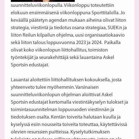
suunnitteluviikonlopulla. Viikonloppu toteutettiin
elokuun ensimmäisenä viikonloppuna Sporttitalolla. Jo
keväällä päätetyn agendan mukaan aiheina olivat liiton
strategia, viestintä ja tiedotus osana strategiaa, SUEK:n ja
liiton Reilun kilpailun ohjelma, uusi organisaatiokaavio
sekä liiton talous loppuvuonna 2023 ja 2024. Paikalla
olivat koko viikonlopun liittohallitus, toimiston
työntekijät ja seurakehittäjä sekä lauantaina Askel
Sportsin edustajat.
Lauantai aloitettiin liittohallituksen kokouksella, josta
yhteenveto tulee myöhemmin. Varsinaisen
suunnitteluviikonlopun ohjelman aloittivat Askel
Sportsin edustajat kertomalla viestintäkyselyn tulokset ja
toimintasuunnitelman loppuvuoden viestinnän ja
tiedotuksen osalta. Kentän toiveita halutaan kuulla ja
kyselyssä esiin nousseita toiveita toteuttaa, käytettävissä
olevien resurssien puitteissa. Kyselytutkimuksen