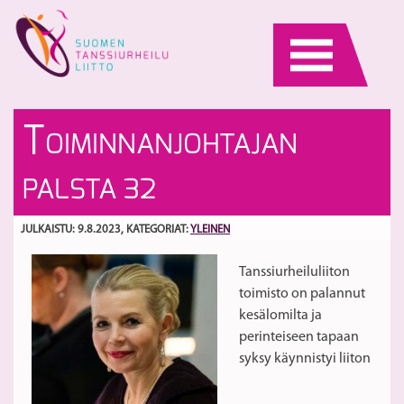
Skip
to
content
U
H
T
OIMINNANJOHTAJAN
jä
la
aj
S
PALSTA 32
1.
–
30
JULKAISTU: 9.8.2023
, KATEGORIAT:
YLEINEN
Tanssiurheiluliiton
toimisto on palannut
kesälomilta ja
perinteiseen tapaan
syksy käynnistyi liiton