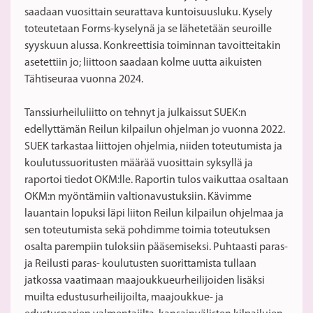
saadaan vuosittain seurattava kuntoisuusluku. Kysely
toteutetaan Forms-kyselynä ja se lähetetään seuroille
syyskuun alussa. Konkreettisia toiminnan tavoitteitakin
asetettiin jo; liittoon saadaan kolme uutta aikuisten
Tähtiseuraa vuonna 2024.
Tanssiurheiluliitto on tehnyt ja julkaissut SUEK:n
edellyttämän Reilun kilpailun ohjelman jo vuonna 2022.
SUEK tarkastaa liittojen ohjelmia, niiden toteutumista ja
koulutussuoritusten määrää vuosittain syksyllä ja
raportoi tiedot OKM:lle. Raportin tulos vaikuttaa osaltaan
OKM:n myöntämiin valtionavustuksiin. Kävimme
lauantain lopuksi läpi liiton Reilun kilpailun ohjelmaa ja
sen toteutumista sekä pohdimme toimia toteutuksen
osalta parempiin tuloksiin pääsemiseksi. Puhtaasti paras-
ja Reilusti paras- koulutusten suorittamista tullaan
jatkossa vaatimaan maajoukkueurheilijoiden lisäksi
muilta edustusurheilijoilta, maajoukkue- ja