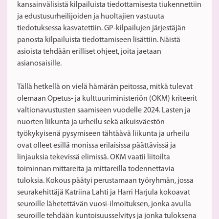
kansainvälisistä kilpailuista tiedottamisesta tiukennettiin
ja edustusurheilijoiden ja huoltajien vastuuta
tiedotuksessa kasvatettiin. GP-kilpailujen järjestäjän
panosta kilpailuista tiedottamiseen lisättiin. Näistä
asioista tehdään erilliset ohjeet, joita jaetaan
asianosaisille.
Tällä hetkellä on vielä hämärän peitossa, mitkä tulevat
olemaan Opetus- ja kulttuuriministeriön (OKM) kriteerit
valtionavustusten saamiseen vuodelle 2024. Lasten ja
nuorten liikunta ja urheilu sekä aikuisväestön
työkykyisenä pysymiseen tähtäävä liikunta ja urheilu
ovat olleet esillä monissa erilaisissa päättävissä ja
linjauksia tekevissä elimissä. OKM vaatii liitoilta
toiminnan mittareita ja mittareilla todennettavia
tuloksia. Kokous päätyi perustamaan työryhmän, jossa
seurakehittäjä Katriina Lahti ja Harri Harjula kokoavat
seuroille lähetettävän vuosi-ilmoituksen, jonka avulla
seuroille tehdään kuntoisuusselvitys ja jonka tuloksena