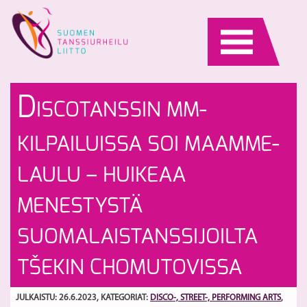
Skip
to
content
Ma
Ko
D
ISCOTANSSIN MM-
br
eT
v
o
S
KILPAILUISSA SOI MAAMME-
k
ny
se
kä
LAULU – HUIKEAA
MENESTYSTÄ
SUOMALAISTANSSIJOILTA
TŠEKIN CHOMUTOVISSA
JULKAISTU: 26.6.2023
, KATEGORIAT:
DISCO-, STREET-, PERFORMING ARTS
,