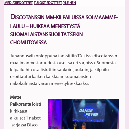
MEDIATIEDOTTEET
,
TULOSTIEDOTTEET
,
YLEINEN
D
ISCOTANSSIN MM-KILPAILUISSA SOI MAAMME-
LAULU – HUIKEAA MENESTYSTÄ
SUOMALAISTANSSIJOILTA TŠEKIN
CHOMUTOVISSA
Juhannusviikonloppuna tanssittiin Tšekissä discotanssin
maailmanmestaruudesta useissa eri sarjoissa. Suomesta
kilpailuihin osallistuttiin sankoin joukoin, ja kilpailu
osoittautui kaiken kaikkiaan suomalaisten
näkökulmasta varsin menestyksekkääksi.
Mette
Palkoranta
loisti
kirkkaasti
aikuiset 1 naiset
-sarjassa Disco