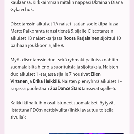
kaulaansa. Kirkkaimman mitalin nappasi Ukrainan Diana
Gykavchuk.
Discotanssin aikuiset 1A naiset -sarjan soolokilpailussa
Mette Palkoranta tanssi tiensä 5. sijalle. Discotanssin
aikuiset 1B naiset -sarjassa
Roosa Karjalainen
sijoittui 10
parhaan joukkoon sijalle 9.
Myös discotanssin duo- sekä ryhmäkilpailuissa nähtiin
suomalaisilta hienoja suorituksia ja sijoituksia. Naisten
duo aikuiset 1 -sarjassa sijalle 7 nousivat
Ellen
Virtanen
ja
Erika Heikkilä
. Naisten pienryhmä aikuiset 1 -
sarjassa puolestaan
2paDance Stars
tanssivat sijalle 6.
Kaikki kilpailuihin osallistuneet suomalaiset löytyvät
listattuna FDO:n nettisivuilta (linkki avautuu toisella
sivulla):