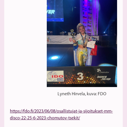
Lyneth Hirvela, kuva: FDO
https://fdo.fi/2023/06/08/osallistujat-ja-sijoitukset-mm-
disco-22-25-6-2023-chomutov-tsekit/