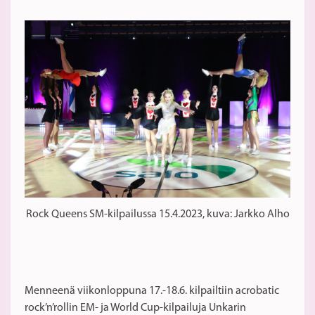
Rock Queens SM-kilpailussa 15.4.2023, kuva: Jarkko Alho
Menneenä viikonloppuna 17.-18.6. kilpailtiin acrobatic
rock’n’rollin EM- ja World Cup-kilpailuja Unkarin