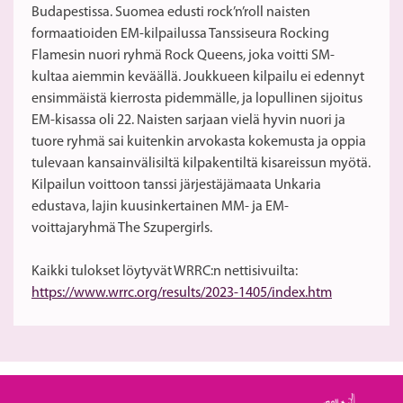
Budapestissa. Suomea edusti rock’n’roll naisten
formaatioiden EM-kilpailussa Tanssiseura Rocking
Flamesin nuori ryhmä Rock Queens, joka voitti SM-
kultaa aiemmin keväällä. Joukkueen kilpailu ei edennyt
ensimmäistä kierrosta pidemmälle, ja lopullinen sijoitus
EM-kisassa oli 22. Naisten sarjaan vielä hyvin nuori ja
tuore ryhmä sai kuitenkin arvokasta kokemusta ja oppia
tulevaan kansainvälisiltä kilpakentiltä kisareissun myötä.
Kilpailun voittoon tanssi järjestäjämaata Unkaria
edustava, lajin kuusinkertainen MM- ja EM-
voittajaryhmä The Szupergirls.
Kaikki tulokset löytyvät WRRC:n nettisivuilta:
https://www.wrrc.org/results/2023-1405/index.htm