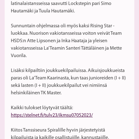
latinalaistansseissa saavutti Lockstepin pari Simo
Hautamäki ja Tuula Hautamäki.
Sunnuntain ohjelmassa oli myös kaksi Rising Star -
luokkaa. Nuorison vakiotansseissa voiton veivät Team
HSDS:n Atte Lipsonen ja Inka Haataja ja yleisen
vakiotansseissa La’ Teamin Santeri Tättäläinen ja Mette
Vuorila.
Lisäksi kilpailtiin joukkuekilpailuissa. Aikuisjoukkueista
paras oli La’ Team Kaarinasta, kun taas junioreiden (I + II)
sekä lasten (I + II) joukkuekilpailut vei nimiinsä
helsinkiläinen TK Master.
Kaikki tulokset löytyvät täältä:
https://stelnet.fi/tulv23/ikmsu07052023/
Kiitos Tanssiseura Spiralille hyvin järjestetyistä
kilpailuista ja kaikille osallistujille, kannustajille,