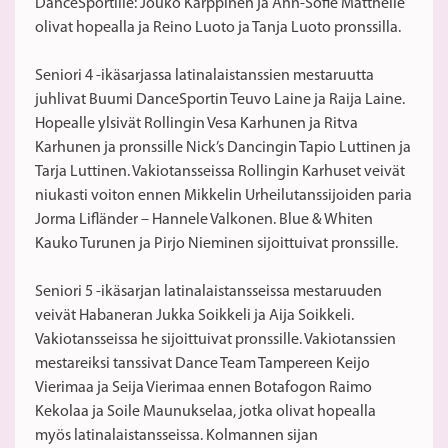
DanceSportille: Jouko Karppinen ja Ann-Sofie Matthelie
olivat hopealla ja Reino Luoto ja Tanja Luoto pronssilla.
Seniori 4 -ikäsarjassa latinalaistanssien mestaruutta
juhlivat Buumi DanceSportin Teuvo Laine ja Raija Laine.
Hopealle ylsivät Rollingin Vesa Karhunen ja Ritva
Karhunen ja pronssille Nick’s Dancingin Tapio Luttinen ja
Tarja Luttinen. Vakiotansseissa Rollingin Karhuset veivät
niukasti voiton ennen Mikkelin Urheilutanssijoiden paria
Jorma Lifländer – Hannele Valkonen. Blue & Whiten
Kauko Turunen ja Pirjo Nieminen sijoittuivat pronssille.
Seniori 5 -ikäsarjan latinalaistansseissa mestaruuden
veivät Habaneran Jukka Soikkeli ja Aija Soikkeli.
Vakiotansseissa he sijoittuivat pronssille. Vakiotanssien
mestareiksi tanssivat Dance Team Tampereen Keijo
Vierimaa ja Seija Vierimaa ennen Botafogon Raimo
Kekolaa ja Soile Maunukselaa, jotka olivat hopealla
myös latinalaistansseissa. Kolmannen sijan