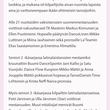
luokkia, ja mukana oli kilpailijoita aivan nuorista lapsista
aina jo varttuneempaan ikään ehtineisiin tanssijoihin.
Alle 21-vuotiaiden vakiotanssien suomenmestaruuden
voittivat vakuuttavasti TK Masterin Markus Kinnunen ja
Ellen Puotiniemi. Hopealle päätyivät DanceLinen Mikke
Luttinen ja Miina Jauhiainen sekä pronssille La’ Teamin
Elias Saastamoinen ja Emmiina Alimattila.
Seniori 2 -ikäsarjassa latinalaistanssien mestareiksi
kruunattiin Buumi DanceSportin Jani Kallio ja Satu
Vuorjoki. Dance Flow Kuopion Mikko Mättö ja Anna
Jouppila-Mättö pokkasivat hopeaa ja TanssiDansin Timo
Lehtonen ja Krista Neff-Narva pronssia.
Myös seniori 3 -ikäsarjassa kilpailtiin latinalaistansseissa.
Petri Järvinen ja Ulla Järvinen (Star) voittivat
mestaruuden. Muut mitalisijat menivät Buumi