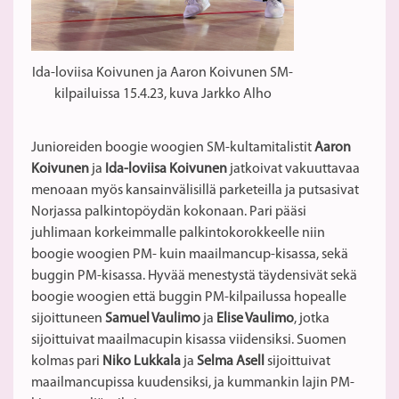
Ida-loviisa Koivunen ja Aaron Koivunen SM-
kilpailuissa 15.4.23, kuva Jarkko Alho
Junioreiden boogie woogien SM-kultamitalistit
Aaron
Koivunen
ja
Ida-loviisa Koivunen
jatkoivat vakuuttavaa
menoaan myös kansainvälisillä parketeilla ja putsasivat
Norjassa palkintopöydän kokonaan. Pari pääsi
juhlimaan korkeimmalle palkintokorokkeelle niin
boogie woogien PM- kuin maailmancup-kisassa, sekä
buggin PM-kisassa. Hyvää menestystä täydensivät sekä
boogie woogien että buggin PM-kilpailussa hopealle
sijoittuneen
Samuel Vaulimo
ja
Elise Vaulimo
, jotka
sijoittuivat maailmacupin kisassa viidensiksi. Suomen
kolmas pari
Niko Lukkala
ja
Selma Asell
sijoittuivat
maailmancupissa kuudensiksi, ja kummankin lajin PM-