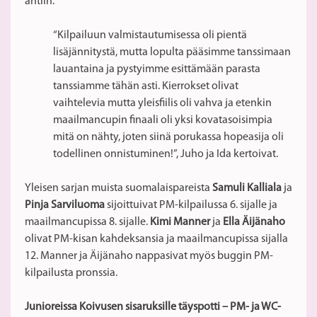
antiin.
“Kilpailuun valmistautumisessa oli pientä
lisäjännitystä, mutta lopulta pääsimme tanssimaan
lauantaina ja pystyimme esittämään parasta
tanssiamme tähän asti. Kierrokset olivat
vaihtelevia mutta yleisfiilis oli vahva ja etenkin
maailmancupin finaali oli yksi kovatasoisimpia
mitä on nähty, joten siinä porukassa hopeasija oli
todellinen onnistuminen!”, Juho ja Ida kertoivat.
Yleisen sarjan muista suomalaispareista
Samuli Kalliala
ja
Pinja Sarviluoma
sijoittuivat PM-kilpailussa 6. sijalle ja
maailmancupissa 8. sijalle.
Kimi Manner
ja
Ella Äijänaho
olivat PM-kisan kahdeksansia ja maailmancupissa sijalla
12. Manner ja Äijänaho nappasivat myös buggin PM-
kilpailusta pronssia.
Junioreissa Koivusen sisaruksille täyspotti – PM- ja WC-