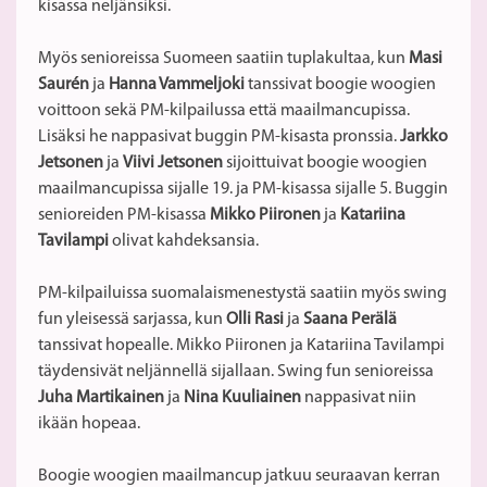
kisassa neljänsiksi.
Myös senioreissa Suomeen saatiin tuplakultaa, kun
Masi
Saurén
ja
Hanna Vammeljoki
tanssivat boogie woogien
voittoon sekä PM-kilpailussa että maailmancupissa.
Lisäksi he nappasivat buggin PM-kisasta pronssia.
Jarkko
Jetsonen
ja
Viivi Jetsonen
sijoittuivat boogie woogien
maailmancupissa sijalle 19. ja PM-kisassa sijalle 5. Buggin
senioreiden PM-kisassa
Mikko Piironen
ja
Katariina
Tavilampi
olivat kahdeksansia.
PM-kilpailuissa suomalaismenestystä saatiin myös swing
fun yleisessä sarjassa, kun
Olli Rasi
ja
Saana Perälä
tanssivat hopealle. Mikko Piironen ja Katariina Tavilampi
täydensivät neljännellä sijallaan. Swing fun senioreissa
Juha Martikainen
ja
Nina Kuuliainen
nappasivat niin
ikään hopeaa.
Boogie woogien maailmancup jatkuu seuraavan kerran