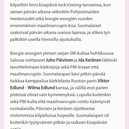
kilpailtiin tiivis kisapäivä rock’n’swing-tansseissa, kun
saman päivän aikana ratkottiin Pohjoismaiden
mestaruudet sekä boogie woogien vuoden
ensimmäinen maailmancupin kisa. Suomalaiset
urakoivat päivän aikana useissa lajeissa, ja sitkeä työ
palkittiin useilla hienoilla sijoituksilla.
Boogie woogien yleisen sarjan SM-kultaa huhtikuussa
Salossa voittaneet
Juho Päivinen
ja
Ida Keränen
lähtivät
tavoittelemaan kärkisijoja sekä PM-kisaan että
maailmancupiin. Suomalaispari kävi pitkin päivää
tiukkaa kamppailua kärkitilasta Ruotsin parin
Viktor
Edlund
–
Wilma Edlund
kanssa, ja välillä erot parien
pisteissä olivat vain kymmenyksiä. Lopulta kuitenkin
sekä PM-kulta että maailmancupin voitto kääntyivät
ruotsalaisille, Päivisen ja Keräsen sijoittuessa
molemmissa kilpailuissa hopealle. Suomalaispari oli
kuitenkin tyytyväinen pitkän ja raskaan kisapäivän