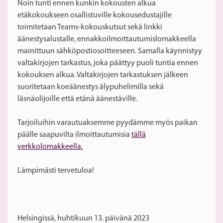
Noin tunti ennen kunkin kokousten alkua
etäkokoukseen osallistuville kokousedustajille
toimitetaan Teams-kokouskutsut sekä linkki
äänestysalustalle, ennakkoilmoittautumislomakkeella
mainittuun sähköpostiosoitteeseen. Samalla käynnistyy
valtakirjojen tarkastus, joka päättyy puoli tuntia ennen
kokouksen alkua. Valtakirjojen tarkastuksen jälkeen
suoritetaan koeäänestys älypuhelimilla sekä
läsnäolijoille että etänä äänestäville.
Tarjoiluihin varautuaksemme pyydämme myös paikan
päälle saapuvilta ilmoittautumisia
tällä
verkkolomakkeella.
Lämpimästi tervetuloa!
Helsingissä, huhtikuun 13. päivänä 2023