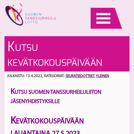
Skip
to
content
S
Sa
K
UTSU
R
ra
os
la
S
KEVÄTKOKOUSPÄIVÄÄN
15
S
mi
va
JULKAISTU: 13.4.2023
, KATEGORIAT:
SEURATIEDOTTEET
,
YLEINEN
ja
ro
K
UTSU SUOMEN TANSSIURHEILULIITON
ta
JÄSENYHDISTYKSILLE
K
EVÄTKOKOUSPÄIVÄÄN