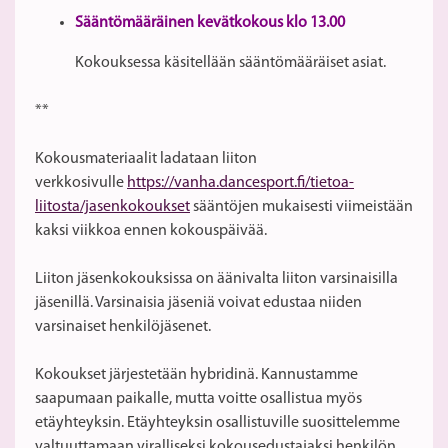
Sääntömääräinen kevätkokous klo 13.00
Kokouksessa käsitellään sääntömääräiset asiat.
**
Kokousmateriaalit ladataan liiton
verkkosivulle
https://vanha.dancesport.fi/tietoa-
liitosta/jasenkokoukset
sääntöjen mukaisesti viimeistään
kaksi viikkoa ennen kokouspäivää.
Liiton jäsenkokouksissa on äänivalta liiton varsinaisilla
jäsenillä. Varsinaisia jäseniä voivat edustaa niiden
varsinaiset henkilöjäsenet.
Kokoukset järjestetään hybridinä. Kannustamme
saapumaan paikalle, mutta voitte osallistua myös
etäyhteyksin. Etäyhteyksin osallistuville suosittelemme
valtuuttamaan viralliseksi kokousedustajaksi henkilön,