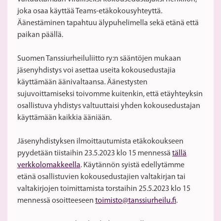
joka osaa käyttää Teams-etäkokousyhteyttä.
Äänestäminen tapahtuu älypuhelimella sekä etänä että
paikan päällä.
Suomen Tanssiurheiluliitto ry:n sääntöjen mukaan
jäsenyhdistys voi asettaa useita kokousedustajia
käyttämään äänivaltaansa. Äänestysten
sujuvoittamiseksi toivomme kuitenkin, että etäyhteyksin
osallistuva yhdistys valtuuttaisi yhden kokousedustajan
käyttämään kaikkia ääniään.
Jäsenyhdistyksen ilmoittautumista etäkokoukseen
pyydetään tiistaihin 23.5.2023 klo 15 mennessä
tällä
verkkolomakkeella
. Käytännön syistä edellytämme
etänä osallistuvien kokousedustajien valtakirjan tai
valtakirjojen toimittamista torstaihin 25.5.2023 klo 15
mennessä osoitteeseen
toimisto@tanssiurheilu.fi
.