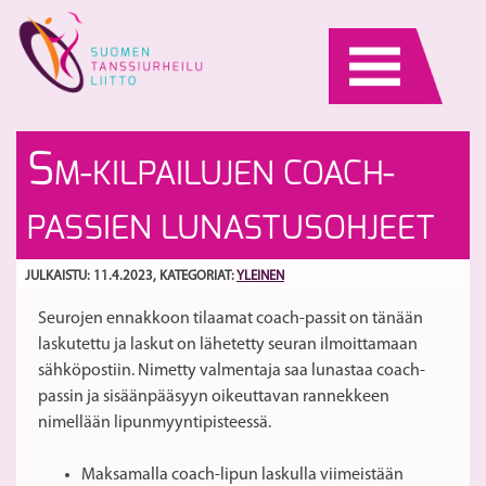
Skip
to
content
S
K
S
M-KILPAILUJEN COACH-
ki
Tä
15
oh
S
PASSIEN LUNASTUSOHJEET
ka
–
C
o
JULKAISTU: 11.4.2023
, KATEGORIAT:
YLEINEN
ta
Seurojen ennakkoon tilaamat coach-passit on tänään
to
laskutettu ja laskut on lähetetty seuran ilmoittamaan
ke
sähköpostiin. Nimetty valmentaja saa lunastaa coach-
ha
passin ja sisäänpääsyyn oikeuttavan rannekkeen
ti
nimellään lipunmyyntipisteessä.
Maksamalla coach-lipun laskulla viimeistään