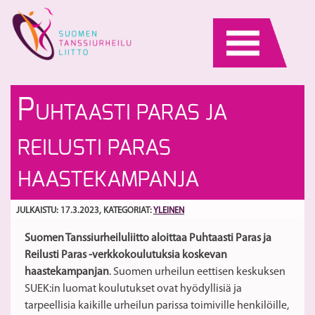
Skip
to
content
S
Jä
P
UHTAASTI PARAS JA
va
ja
va
ti
S
REILUSTI PARAS
co
fi
li
O
HAASTEKAMPANJA
S
G
ki
ki
JULKAISTU: 17.3.2023
, KATEGORIAT:
YLEINEN
Suomen Tanssiurheiluliitto aloittaa Puhtaasti Paras ja
Reilusti Paras -verkkokoulutuksia koskevan
haastekampanjan
. Suomen urheilun eettisen keskuksen
SUEK:in luomat koulutukset ovat hyödyllisiä ja
tarpeellisia kaikille urheilun parissa toimiville henkilöille,