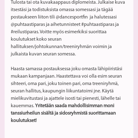
Tulosta tai ota kuvakaappaus diplomeista. Julkaise kuva
itsestäsi ja todistuksista omassa somessasi ja tägää
postaukseen liiton tili @dancesportfin ja halutessasi
@puhtaastiparas ja aihetunnisteet #puhtaastiparas ja
#reilustiparas. Voitte myös esimerkiksi suorittaa
koulutukset koko seuran
hallituksen/johtokunnan/treeniryhmän voimin ja
julkaista kuvan seuran somessa.
Haasta samassa postauksessa joku omasta lähipiiristäsi
mukaan kampanjaan. Haastettava voi olla esim seuran
sihteeri, oma pari, joku toinen pari, oma treeniryhmä,
seuran hallitus, kaupungin liikuntatoimi jne. Käytä
mielikuvitustasi ja ajattele isosti tai pienesti, lähelle tai
kauemmas.
Yritetään saada mahdollisimman moni
tanssiurheilun sisältä ja sidosryhmistä suorittamaan
koulutukset!