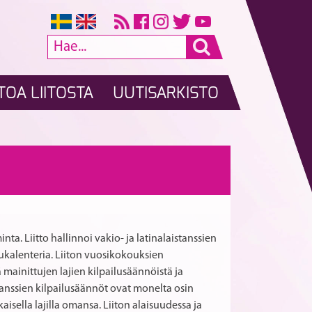
TOA LIITOSTA
UUTISARKISTO
Liittohallituksen
SM
A
RTIKKELI
kokous
Vakio
5.3.2023
ja
SELAUS
RS
2023
15.4.2023
ta. Liitto hallinnoi vakio- ja latinalaistanssien
Salohallissa
ilukalenteria. Liiton vuosikokouksien
mainittujen lajien kilpailusäännöistä ja
-tanssien kilpailusäännöt ovat monelta osin
isella lajilla omansa. Liiton alaisuudessa ja