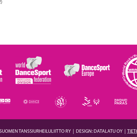
2)
 SUOMEN TANSSIURHEILULIITTO RY
|
DESIGN: DATALATU OY
|
TIE