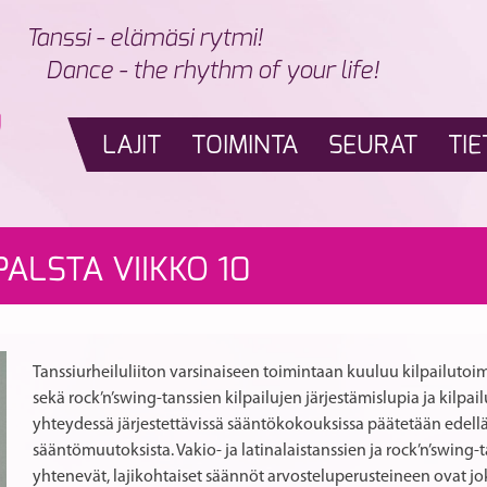
Tanssi - elämäsi rytmi!
Dance - the rhythm of your life!
LAJIT
TOIMINTA
SEURAT
TIE
ALSTA VIIKKO 10
Tanssiurheiluliiton varsinaiseen toimintaan kuuluu kilpailutoimin
sekä rock’n’swing-tanssien kilpailujen järjestämislupia ja kilpa
yhteydessä järjestettävissä sääntökokouksissa päätetään edellä 
sääntömuutoksista. Vakio- ja latinalaistanssien ja rock’n’swing
yhtenevät, lajikohtaiset säännöt arvosteluperusteineen ovat joka