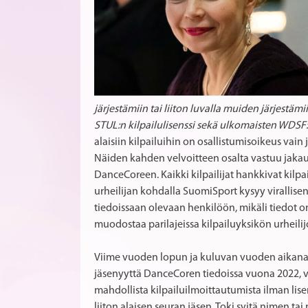
järjestämiin tai liiton luvalla muiden järjestäm
STUL:n kilpailulisenssi sekä ulkomaisten WDSF:n
alaisiin kilpailuihin on osallistumisoikeus vain j
Näiden kahden velvoitteen osalta vastuu jakaut
DanceCoreen. Kaikki kilpailijat hankkivat kilpa
urheilijan kohdalla SuomiSport kysyy virallise
tiedoissaan olevaan henkilöön, mikäli tiedot o
muodostaa parilajeissa kilpailuyksikön urheilijoi
Viime vuoden lopun ja kuluvan vuoden aikana on t
jäsenyyttä DanceCoren tiedoissa vuona 2022, vai
mahdollista kilpailuilmoittautumista ilman lise
liiton alaisen seuran jäsen. Toki syitä nimen 