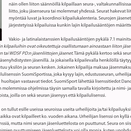
näin ollen liiton säännöillä kilpaillaan seura-, valtakunnallisissa-
liitto, joku jäsenseura tai molemmat yhdessä. Seurat hakevat liito
myöntää luvat ja koordinoi kilpailukalenteria. Seurojen jäsenet 
järjestetyissä kilpailuissa kunkin lajin kilpailusääntöjen määritt
Vakio- ja latinalaistanssien kilpailusääntöjen pykälä 7.1 mainit
iin kilpailuihin ovat oikeutettuja osallistumaan ainoastaan liiton jäs
 tai WDSF PD:n jäsenliittojen jäsenet.
Tämä pykälä kertoo sekä seuroil
äsenyhdistysten jäsenillä. Ja jokaisella kilpailevalla henkilöllä täytyy
uu yksilön ja seuran kesken. Jokainen kilpailija maksaa jäsenmaksun
ilulisenssin SuomiSportissa, joka kysyy lajin, edustusseuran, urheil
n huoltajan vastaavat tiedot. SuomiSport lähettää lisenssitiedot Dan
n molemmissa ohjelmissa täysin samalla tavalla kirjoitettu ja nimi- 
sta, joilla on sekä seuran jäsenyys että kilpailulisenssi.
ullut esille useissa seuroissa useita urheilijoita ja/tai kilpailuyksik
kka ovat kilpailleet ko. vuoden aikana. Urheilijan lisenssi on kyll
nssiä, mutta nimi seuran jäsenluettelosta on puuttunut. Seura on siis
tai nimien puuttumiseen jäsenluettelosta voi olla monia, kuten unoh