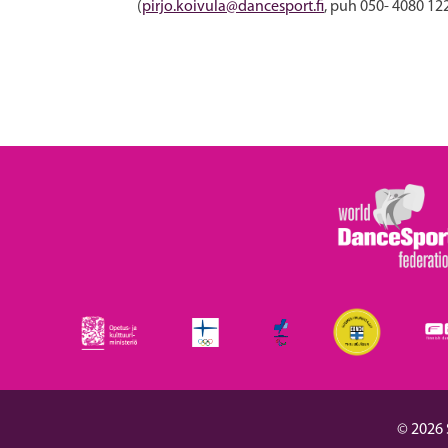
(
pirjo.koivula@dancesport.fi
, puh 050- 4080 12
© 2026