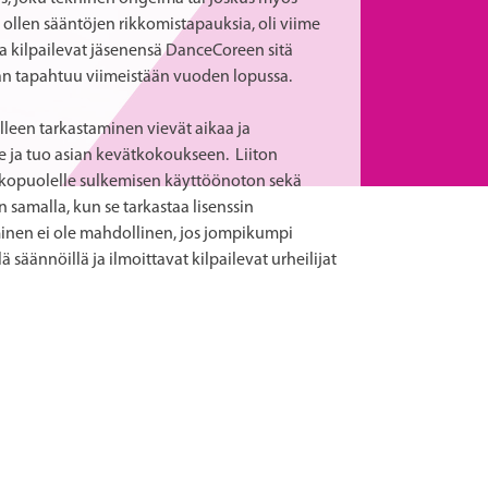
 ollen sääntöjen rikkomistapauksia, oli viime
da kilpailevat jäsenensä DanceCoreen sitä
aan tapahtuu viimeistään vuoden lopussa.
lleen tarkastaminen vievät aikaa ja
e ja tuo asian kevätkokoukseen. Liiton
ulkopuolelle sulkemisen käyttöönoton sekä
n samalla, kun se tarkastaa lisenssin
inen ei ole mahdollinen, jos jompikumpi
 säännöillä ja ilmoittavat kilpailevat urheilijat