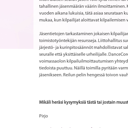
tahallinen jäsenmäärän väärin ilmoittaminen. Ko
vuoden aikana lukuisia, tätä asiaa seurataan k
mukaa, kun kilpailijat aloittavat kilpailemis
Jäsentietojen tarkastaminen jokaisen kilpailij
toimistotyöntekijän resursseja. Liittohallitus
järjestö- ja kurinpitosäännöt mahdollistavat 
seuralle että yksittäiselle urheilijalle. DanceC
voimassaolon kilpailuilmoittautumisen yhteyd
tiedoista puuttuu. Näillä toimilla pyritään varmi
jäsenikseen. Reilun pelin hengessä toivon vauhd
Mikäli heräsi kysymyksiä tästä tai jostain muust
Pirjo