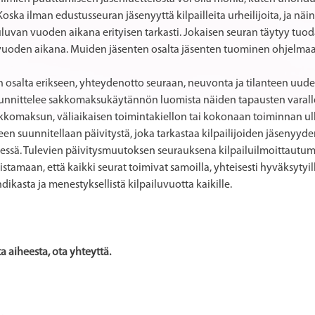
ska ilman edustusseuran jäsenyyttä kilpailleita urheilijoita, ja näin
uluvan vuoden aikana erityisen tarkasti. Jokaisen seuran täytyy tuo
en vuoden aikana. Muiden jäsenten osalta jäsenten tuominen ohjelm
an osalta erikseen, yhteydenotto seuraan, neuvonta ja tilanteen uude
 suunnittelee sakkomaksukäytännön luomista näiden tapausten varall
sakkomaksun, väliaikaisen toimintakiellon tai kokonaan toiminnan 
oreen suunnitellaan päivitystä, joka tarkastaa kilpailijoiden jäsenyyde
essä. Tulevien päivitysmuutoksen seurauksena kilpailuilmoittautum
stamaan, että kaikki seurat toimivat samoilla, yhteisesti hyväksytyillä
ikasta ja menestyksellistä kilpailuvuotta kaikille.
a aiheesta, ota yhteyttä.