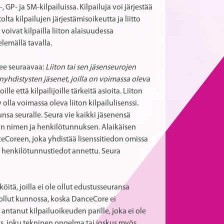
, GP- ja SM-kilpailuissa. Kilpailuja voi järjestää
lta kilpailujen järjestämisoikeutta ja liitto
voivat kilpailla liiton alaisuudessa
elemällä tavalla.
see seuraavaa:
Liiton tai sen jäsenseurojen
enyhdistysten jäsenet, joilla on voimassa oleva
le että kilpailijoille tärkeitä asioita. Liiton
 olla voimassa oleva liiton kilpailulisenssi.
sa seuralle. Seura vie kaikki jäsenensä
ijan nimen ja henkilötunnuksen. Alaikäisen
ceCoreen, joka yhdistää lisenssitiedon omissa
ja henkilötunnustiedot annettu. Seura
öitä, joilla ei ole ollut edustusseuransa
ä ollut kunnossa, koska DanceCore ei
 antanut kilpailuoikeuden parille, joka ei ole
dus, joku tekninen ongelma tai joskus myös