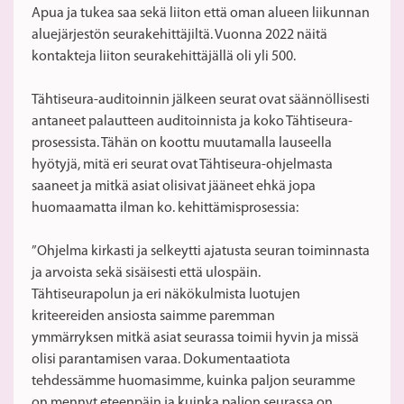
Apua ja tukea saa sekä liiton että oman alueen liikunnan
aluejärjestön seurakehittäjiltä. Vuonna 2022 näitä
kontakteja liiton seurakehittäjällä oli yli 500.
Tähtiseura-auditoinnin jälkeen seurat ovat säännöllisesti
antaneet palautteen auditoinnista ja koko Tähtiseura-
prosessista. Tähän on koottu muutamalla lauseella
hyötyjä, mitä eri seurat ovat Tähtiseura-ohjelmasta
saaneet ja mitkä asiat olisivat jääneet ehkä jopa
huomaamatta ilman ko. kehittämisprosessia:
”Ohjelma kirkasti ja selkeytti ajatusta seuran toiminnasta
ja arvoista sekä sisäisesti että ulospäin.
Tähtiseurapolun ja eri näkökulmista luotujen
kriteereiden ansiosta saimme paremman
ymmärryksen mitkä asiat seurassa toimii hyvin ja missä
olisi parantamisen varaa. Dokumentaatiota
tehdessämme huomasimme, kuinka paljon seuramme
on mennyt eteenpäin ja kuinka paljon seurassa on