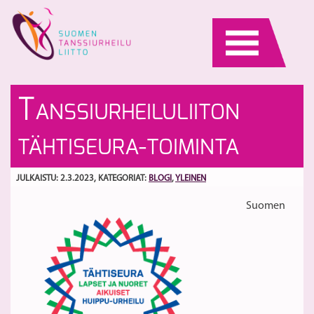
Skip
to
content
Br
V
T
ANSSIURHEILULIITON
m
ar
J
2
S
TÄHTISEURA-TOIMINTA
W
Se
-
JULKAISTU: 2.3.2023
, KATEGORIAT:
BLOGI
,
YLEINEN
ki
Suomen