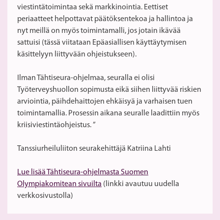
viestintätoimintaa sekä markkinointia. Eettiset
periaatteet helpottavat päätöksentekoa ja hallintoa ja
nyt meillä on myös toimintamalli, jos jotain ikävää
sattuisi (tässä viitataan Epäasiallisen käyttäytymisen
käsittelyyn liittyvään ohjeistukseen).
Ilman Tähtiseura-ohjelmaa, seuralla ei olisi
Työterveyshuollon sopimusta eikä siihen liittyvää riskien
arviointia, päihdehaittojen ehkäisyä ja varhaisen tuen
toimintamallia. Prosessin aikana seuralle laadittiin myös
kriisiviestintäohjeistus. ”
Tanssiurheiluliiton seurakehittäjä Katriina Lahti
Lue lisää Tähtiseura-ohjelmasta Suomen
Olympiakomitean sivuilta
(linkki avautuu uudella
verkkosivustolla)