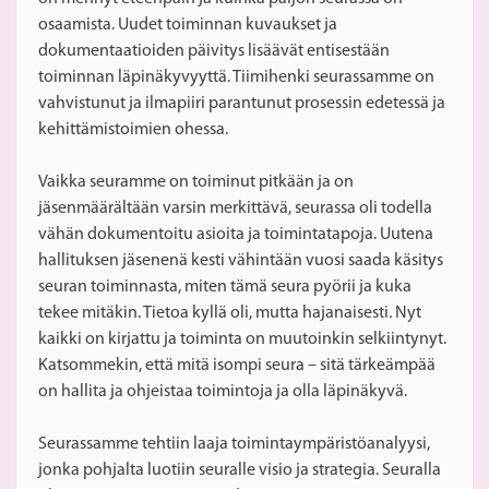
osaamista. Uudet toiminnan kuvaukset ja
dokumentaatioiden päivitys lisäävät entisestään
toiminnan läpinäkyvyyttä. Tiimihenki seurassamme on
vahvistunut ja ilmapiiri parantunut prosessin edetessä ja
kehittämistoimien ohessa.
Vaikka seuramme on toiminut pitkään ja on
jäsenmäärältään varsin merkittävä, seurassa oli todella
vähän dokumentoitu asioita ja toimintatapoja. Uutena
hallituksen jäsenenä kesti vähintään vuosi saada käsitys
seuran toiminnasta, miten tämä seura pyörii ja kuka
tekee mitäkin.
Tietoa kyllä oli, mutta hajanaisesti
.
Nyt
kaikki on kirjattu ja toiminta on muutoinkin selkiintynyt.
Katsommekin, että mitä isompi seura – sitä tärkeämpää
on hallita ja ohjeistaa toimintoja ja olla läpinäkyvä.
Seurassamme tehtiin laaja toimintaympäristöanalyysi,
jonka pohjalta luotiin seuralle visio ja strategia. Seuralla