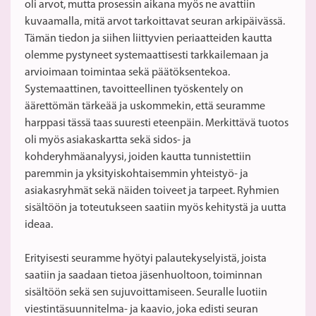
oli arvot, mutta prosessin aikana myös ne avattiin
kuvaamalla, mitä arvot tarkoittavat seuran arkipäivässä.
Tämän tiedon ja siihen liittyvien periaatteiden kautta
olemme pystyneet systemaattisesti tarkkailemaan ja
arvioimaan toimintaa sekä päätöksentekoa.
Systemaattinen, tavoitteellinen työskentely on
äärettömän tärkeää ja uskommekin, että seuramme
harppasi tässä taas suuresti eteenpäin. Merkittävä tuotos
oli myös asiakaskartta sekä sidos- ja
kohderyhmäanalyysi, joiden kautta tunnistettiin
paremmin ja yksityiskohtaisemmin yhteistyö- ja
asiakasryhmät sekä näiden toiveet ja tarpeet. Ryhmien
sisältöön ja toteutukseen saatiin myös kehitystä ja uutta
ideaa.
Erityisesti seuramme hyötyi palautekyselyistä, joista
saatiin ja saadaan tietoa jäsenhuoltoon, toiminnan
sisältöön sekä sen sujuvoittamiseen. Seuralle luotiin
viestintäsuunnitelma- ja kaavio, joka edisti seuran