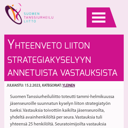
Skip
to
content
E
La
Y
HTEENVETO LIITON
S
S
La
ki
S
STRATEGIAKYSELYYN
8.
la
He
ANNETUISTA VASTAUKSISTA
JULKAISTU: 15.2.2023
, KATEGORIAT:
YLEINEN
Suomen Tanssiurheiluliitto toteutti tammi-helmikuussa
jäsenseuroille suunnatun kyselyn liiton strategiatyön
tueksi. Vastauksia toivottiin kaikilta jäsenseuroilta,
yhdeltä avainhenkilöltä per seura. Vastauksia tuli
yhteensä 25 henkilöltä. Seuratoimijoilta vastauksia