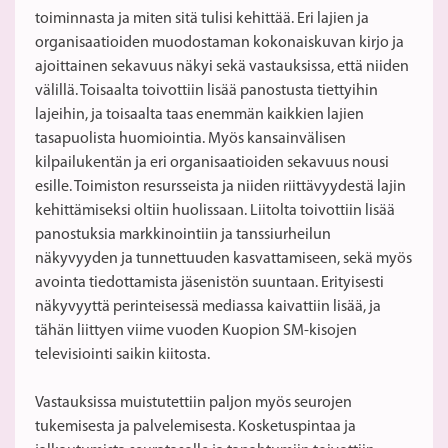
toiminnasta ja miten sitä tulisi kehittää. Eri lajien ja
organisaatioiden muodostaman kokonaiskuvan kirjo ja
ajoittainen sekavuus näkyi sekä vastauksissa, että niiden
välillä. Toisaalta toivottiin lisää panostusta tiettyihin
lajeihin, ja toisaalta taas enemmän kaikkien lajien
tasapuolista huomiointia. Myös kansainvälisen
kilpailukentän ja eri organisaatioiden sekavuus nousi
esille. Toimiston resursseista ja niiden riittävyydestä lajin
kehittämiseksi oltiin huolissaan. Liitolta toivottiin lisää
panostuksia markkinointiin ja tanssiurheilun
näkyvyyden ja tunnettuuden kasvattamiseen, sekä myös
avointa tiedottamista jäsenistön suuntaan. Erityisesti
näkyvyyttä perinteisessä mediassa kaivattiin lisää, ja
tähän liittyen viime vuoden Kuopion SM-kisojen
televisiointi saikin kiitosta.
Vastauksissa muistutettiin paljon myös seurojen
tukemisesta ja palvelemisesta. Kosketuspintaa ja