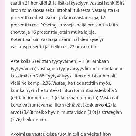
saatiin 21 henkilöltä, ja lisäksi kyselyyn vastasi henkilöitä
liiton toimistosta sekä liittohallituksesta. Vastaajista 68
prosenttia edusti vakio- ja latinalaistansseja, 12
prosenttia rock’n’swing-tansseja, neljä prosenttia latin
showta ja 16 prosenttia jotain muita lajeja.
Potentiaalisiin vastaajamäärin nähden kyselyn
vastausprosentti jäi heikoksi, 22 prosenttiin.
Asteikolla 5 (erittäin tyytyväinen) – 1 (ei lainkaan
tyytyväinen) vastaajien tyytyväisyys liiton toimintaan oli
keskimäärin 2,68. Tyytyväisyys liiton nettisivuihin oli
vielä heikompi, 2,36. Vastaajilta tiedusteltiin myös,
kuinka hyvin he tuntevat liiton toimintaa asteikolla 5
(erittäin tunnettu) – 1 (ei lainkaan tunnettu). Vastaajat
kertoivat tuntevansa liiton tehtävät (keskiarvo 4,2) ja
arvot (3,48) melko hyvin, mutta vision (3,0) ja strategian
(2,76) heikommin.
Avoimissa vastauksissa tuotiin esille arvioita liiton