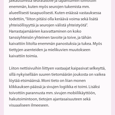
jalkautumista seuratasolle ja tapahtumiin toivottiin
enemmän, kuten myös seurojen tukemista mm.
alueellisesti tasapuolisesti. Kuten eräässä vastauksessa
todettiin, “liiton pitäisi olla keräävä voima sekä lisätä
yhteisöllisyyttä ja seurojen välistä yhteistyötä”.
Harrastajamäärien kasvattaminen on koko
tanssiyhteisön yhteinen tavoite ja toive, ja tähän
kaivattiin liitolta enemmän panostuksia ja tukea. Myös
tiettyjen asenteiden ja mielikuvien muutokseen
kaivattiin toimia.
Liiton nettisivuihin liittyen vastaajat kaipasivat selkeyttä,
sillä nykyisellään suuren tietomäärän joukosta on vaikea
löytää etsimäänsä. Moni tieto on liian monen
klikkauksen päässä ja sivujen logiikka ei toimi. Lisäksi
toivottiin parannusta mm. sivujen mobiilikäyttöön,
hakutoimintoon, tietojen ajantasaisuuteen sekä
visuaaliseen ilmeeseen.