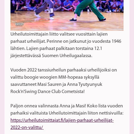
Urheilutoimittajain liitto valitsee vuosittain lajien
parhaat urheilijat. Perinne on jatkunut jo vuodesta 1946
lähtien. Lajien parhaat palkitaan torstaina 12.1
järjestettävässä Suomen Urheilugaalassa.
Vuoden 2022 tanssiurheilun parhaaksi urheilijoiksi on
valittu boogie woogien MM-hopeaa syksyllä
saavuttaneet Masi Sauren ja Anna Tyutyunyuk
Rock’n’Swing Dance Club Cometsista!
Paljon onnea valinnasta Anna ja Masi! Koko lista vuoden
parhaiksi valituista Urheilutoimittajain liiton nettisivuilla:
https://urheilutoimittajat.fi/lajien-parhaat-urheilijat-
2022-on-valittu/