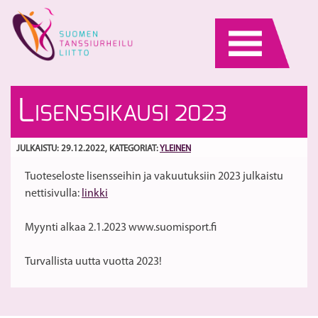
Skip
to
content
T
R
L
ISENSSIKAUSI 2023
pa
m
vi
2
S
5
va
JULKAISTU: 29.12.2022
, KATEGORIAT:
YLEINEN
ja
Tuoteseloste lisensseihin ja vakuutuksiin 2023 julkaistu
V
nettisivulla:
linkki
m
tä
Myynti alkaa 2.1.2023 www.suomisport.fi
Turvallista uutta vuotta 2023!