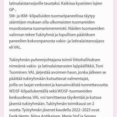
latinalaistanssijoille taustaksi. Kaikissa kyseisten lajien
GP-,
SM- ja IKM- kilpailuiden tuomaripaneelissa täytyy
sääntöjen mukaan olla ulkomaisten tuomareiden
muodostama tuomarienemmistö. Näiden tuomareiden
valinnan tekee Tukiryhmä ja lopullisen päätöksen
paneelien kokoonpanosta vakio- ja latinalaistanssijaos
eli VAL.
Tukiryhmän puheenjohtajana toimii liittohallituksen
nimeämä vakio- ja latinalaistanssien lajipäällikkö, Toni
Tuominen. VAL järjestää avoimen haun, jonka jälkeen se
päättää tukiryhmään kutsuttavat valmentajat,
joilla on laajat verkostot ja kansainvälistä tunnettavuutta
WDSF-kilpailukentällä sekä WDSF-tuomareiden
keskuudessa. VAL voi tarvittaessa täydentää ja kutsua
jäseniä tukiryhmään. Tukiryhmän toimikausi on 2
vuotta. Työryhmän jäsenet kaudella 2022–2023 ovat
Eerik Hento, Niina Antikainen, Merje Styf ja Sergey