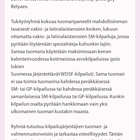
Belyaev.
Tukityöryhmä kokoaa tuomaripaneelit mahdollisimman
tasaisesti vakio- ja latinalaistanssien kesken, lukuun
ottamatta vakio- ja latinalaistanssien SM-kilpailuja, joissa
pyritään löytämään spesialisteja kuhunkin lajiin.
Samaa tuomaria käytetään maksimissaan kerran
kalenterivuodessa kotimaisissa arvokilpailuissa (pois
lukien
Suomessa järjestettävät WDSF-kilpailut). Sama tuomari
ei saa toimia tuomarina kahdessa peräkkäisessä
SM- tai GP-kilpailussa tai kahdessa peräkkäisessä
samanlaisessa SM-kilpailussa tai GP-kilpailussa. Kunkin
kilpailun osalta pyritään hankkimaan vain yksi
ulkomainen tuomari kustakin maasta.
Ryhmä tutustuu kilpailujärjestäjien tuomari- ja
valmennustoiveisiin ja tarkastaa esteellisyydet. Tämän