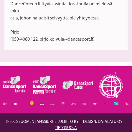
DanceCoreen liittyviä asioita. Jos sinulla on mielessä
joku
asia, johon haluaisit selvyyttä, ole yhteydessä.
Pirjo
(050-4080 122, pirjo.koivula@dancesport.fi)
© 2026 SUOMEN TANSSIURHEILULIITTO RY
|
DESIGN: DATALATU OY
|
TIETOSUOJA