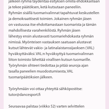
jälkeen ryhmä täydentää esityksen omilla ehdokkaillaan
ja tekee päätöksen, ketä kutsutaan paneeliin.
Ryhmän sisällä tuomarivalinnat tapahtuvat keskustellen
ja demokraattisesti toimien. Jokainen ryhmän jäsen
on vastuussa itse ehdottamastaan tuomarista ja tämän
mahdollisesta varahenkilöstä. Ryhmän jäsen
lähestyy ensin alustavasti tuomariehdokasta ryhmän
nimissä. Myönteisen vastauksen saatuaan alustavat
kutsut lähtevät vakio- ja latinalaistanssijaoksen (VAL)
hyväksyttäväksi. VAL:n hyväksyttyä tuomarivalinnan
liiton toimisto lähettää virallisen kutsun tuomarille.
Työryhmän sihteeri tiedottaa ja pitää seuroja ajan
tasalla paneelien muodostumisesta, VAL
tuomaripäätöksien jälkeen.
Työryhmään voi ottaa yhteyttä sähköpostitse:
tutor@dancesport.fi
Seuraavaa palstaa (viikko 52) varten selvittelen