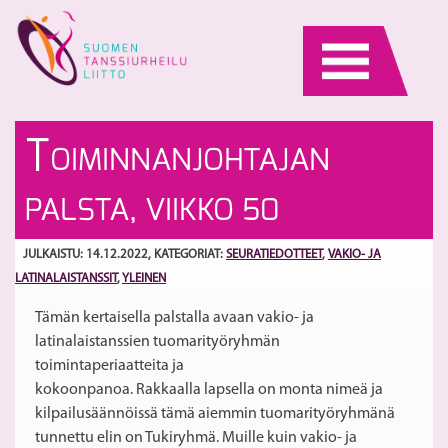
Skip
to
content
2
Yl
T
OIMINNANJOHTAJAN
M
2
S
h
S
PALSTA, VIIKKO 50
Va
ja
14
JULKAISTU: 14.12.2022
, KATEGORIAT:
SEURATIEDOTTEET
,
VAKIO- JA
LATINALAISTANSSIT
,
YLEINEN
Tämän kertaisella palstalla avaan vakio- ja
latinalaistanssien tuomarityöryhmän
toimintaperiaatteita ja
kokoonpanoa. Rakkaalla lapsella on monta nimeä ja
kilpailusäännöissä tämä aiemmin tuomarityöryhmänä
tunnettu elin on Tukiryhmä. Muille kuin vakio- ja