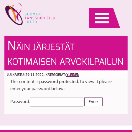
Skip
to
content
Tu
T
N
ÄIN JÄRJESTÄT
va
pa
Ta
S
KOTIMAISEN ARVOKILPAILUN
ta
JULKAISTU: 29.11.2022
, KATEGORIAT:
YLEINEN
This content is password protected. To view it please
enter your password below:
Password: