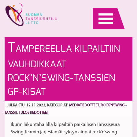
Skip
to
content
Ur
Po
T
AMPEREELLA KILPAILTIIN
pa
ki
h
ju
S
VAUHDIKKAAT
–
10
ep
ta
ROCK’N’SWING-TANSSIEN
k
M
pu
ki
GP-KISAT
tu
ke
JULKAISTU: 12.11.2022
, KATEGORIAT:
MEDIATIEDOTTEET
,
ROCK'N'SWING -
TANSSIT
,
TULOSTIEDOTTEET
Ikurin liikuntahallilla kilpailtiin paikallisen Tanssiseura
Swing Teamin järjestämät syksyn ainoat rock’n’swing-