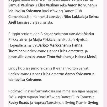
Samuel Vaulimo
ja
Elise Vaulimo
sekä
Aaron Koivunen
ja
Ida-loviisa Koivunen
Rock’n’Swing Dance Club
Cometsista. Kolmanneksi tanssivat
Niko Lukkala
ja
Selma
Asell
Tanssiseura Baunssista.
Buggin senioreiden A-sarjan voittoon tanssivat
Marko
Pirkkalainen
ja
Maiju Pirkkalainen
Kotkan Hyrristä.
Hopealle tanssivat
Jarkko Markkanen
ja
Hanna
Tuominen
Rock’n’Swing Dance Club Cometsista, ja
pronssille saman seuran
Timo Huhtinen
ja
Helena Metsä
.
Lindy hopissa junioreiden 2 B -sarjan voiton veivät
Rock’n’Swing Dance Club Cometsin
Aaron Koivunen
ja
Ida-loviisa Koivunen
.
Rock’n’rollin naisformaatiossa ensimmäisen sijan nappasi
SM-kisojen tapaan Rock’n’Swing Dance Club Cometsin
Rocky Roads
, ja hopeaa Tanssiseura Swing Teamin
Swing