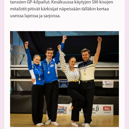
tanssien GP-kilpailut. Kesäkuussa käytyjen SM-kisojen
mitalistit pitivät kärkisijat näpeissään tälläkin kertaa
useissa lajeissa ja sarjoissa.