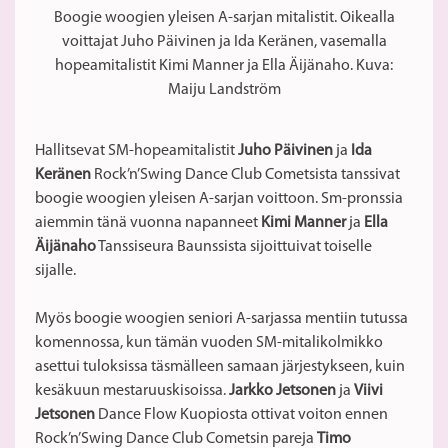
Boogie woogien yleisen A-sarjan mitalistit. Oikealla
voittajat Juho Päivinen ja Ida Keränen, vasemalla
hopeamitalistit Kimi Manner ja Ella Äijänaho. Kuva:
Maiju Landström
Hallitsevat SM-hopeamitalistit
Juho Päivinen
ja
Ida
Keränen
Rock’n’Swing Dance Club Cometsista tanssivat
boogie woogien yleisen A-sarjan voittoon. Sm-pronssia
aiemmin tänä vuonna napanneet
Kimi Manner
ja
Ella
Äijänaho
Tanssiseura Baunssista sijoittuivat toiselle
sijalle.
Myös boogie woogien seniori A-sarjassa mentiin tutussa
komennossa, kun tämän vuoden SM-mitalikolmikko
asettui tuloksissa täsmälleen samaan järjestykseen, kuin
kesäkuun mestaruuskisoissa.
Jarkko Jetsonen
ja
Viivi
Jetsonen
Dance Flow Kuopiosta ottivat voiton ennen
Rock’n’Swing Dance Club Cometsin pareja
Timo