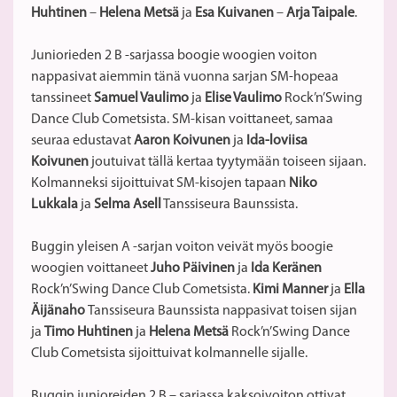
Huhtinen
–
Helena Metsä
ja
Esa Kuivanen
–
Arja Taipale
.
Juniorieden 2 B -sarjassa boogie woogien voiton
nappasivat aiemmin tänä vuonna sarjan SM-hopeaa
tanssineet
Samuel Vaulimo
ja
Elise Vaulimo
Rock’n’Swing
Dance Club Cometsista. SM-kisan voittaneet, samaa
seuraa edustavat
Aaron Koivunen
ja
Ida-loviisa
Koivunen
joutuivat tällä kertaa tyytymään toiseen sijaan.
Kolmanneksi sijoittuivat SM-kisojen tapaan
Niko
Lukkala
ja
Selma Asell
Tanssiseura Baunssista.
Buggin yleisen A -sarjan voiton veivät myös boogie
woogien voittaneet
Juho Päivinen
ja
Ida Keränen
Rock’n’Swing Dance Club Cometsista.
Kimi Manner
ja
Ella
Äijänaho
Tanssiseura Baunssista nappasivat toisen sijan
ja
Timo Huhtinen
ja
Helena Metsä
Rock’n’Swing Dance
Club Cometsista sijoittuivat kolmannelle sijalle.
Buggin junioreiden 2 B – sarjassa kaksoivoiton ottivat