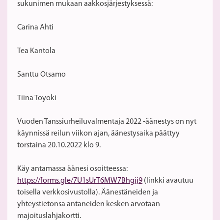
sukunimen mukaan aakkosjärjestyksessä:
Carina Ahti
Tea Kantola
Santtu Otsamo
Tiina Toyoki
Vuoden Tanssiurheiluvalmentaja 2022 -äänestys on nyt
käynnissä reilun viikon ajan, äänestysaika päättyy
torstaina 20.10.2022 klo 9.
Käy antamassa äänesi osoitteessa:
https://forms.gle/7U1sUrT6MW7Bhgjj9
(linkki avautuu
toisella verkkosivustolla). Äänestäneiden ja
yhteystietonsa antaneiden kesken arvotaan
majoituslahjakortti.