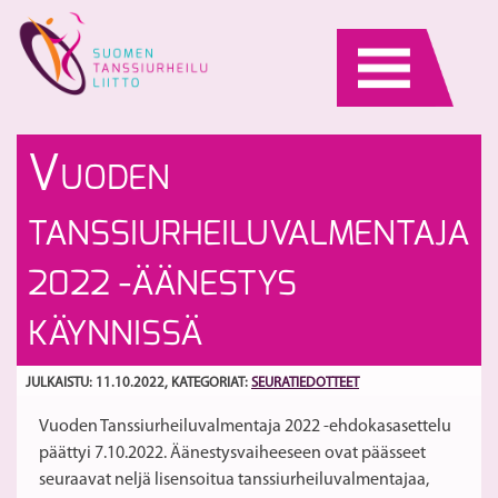
Skip
to
content
Ta
Jä
V
UODEN
m
jo
en
jä
S
TANSSIURHEILUVALMENTAJA
–
h
h
2022 -ÄÄNESTYS
ta
m
KÄYNNISSÄ
JULKAISTU: 11.10.2022
, KATEGORIAT:
SEURATIEDOTTEET
Vuoden Tanssiurheiluvalmentaja 2022 -ehdokasasettelu
päättyi 7.10.2022. Äänestysvaiheeseen ovat päässeet
seuraavat neljä lisensoitua tanssiurheiluvalmentajaa,