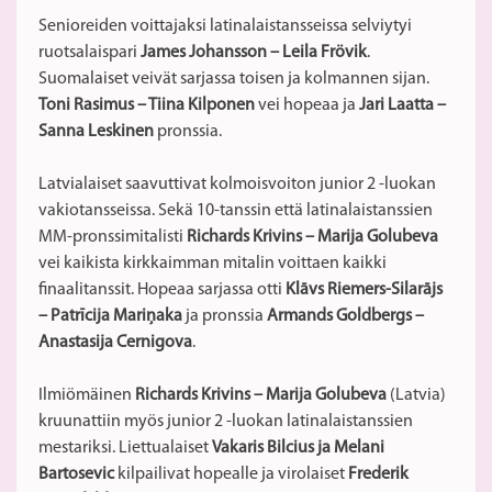
Senioreiden voittajaksi latinalaistansseissa selviytyi
ruotsalaispari
James Johansson – Leila Frövik
.
Suomalaiset veivät sarjassa toisen ja kolmannen sijan.
Toni Rasimus – Tiina Kilponen
vei hopeaa ja
Jari Laatta –
Sanna Leskinen
pronssia.
Latvialaiset saavuttivat kolmoisvoiton junior 2 -luokan
vakiotansseissa. Sekä 10-tanssin että latinalaistanssien
MM-pronssimitalisti
Richards Krivins – Marija Golubeva
vei kaikista kirkkaimman mitalin voittaen kaikki
finaalitanssit. Hopeaa sarjassa otti
Klāvs Riemers-Silarājs
– Patrīcija Mariņaka
ja pronssia
Armands Goldbergs –
Anastasija Cernigova
.
Ilmiömäinen
Richards Krivins – Marija Golubeva
(Latvia)
kruunattiin myös junior 2 -luokan latinalaistanssien
mestariksi. Liettualaiset
Vakaris Bilcius ja Melani
Bartosevic
kilpailivat hopealle ja virolaiset
Frederik