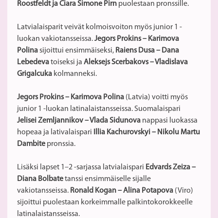
Roostfeldt ja Ciara Simone Pirn
puolestaan pronssille.
Latvialaisparit veivät kolmoisvoiton myös junior 1 -
luokan vakiotansseissa.
Jegors Prokins – Karimova
Polina
sijoittui ensimmäiseksi,
Raiens Dusa – Dana
Lebedeva
toiseksi ja
Aleksejs Scerbakovs – Vladislava
Grigalcuka
kolmanneksi.
Jegors Prokins – Karimova Polina
(Latvia)
voitti myös
junior 1 -luokan latinalaistansseissa. Suomalaispari
Jelisei Zemljannikov – Vlada Sidunova
nappasi luokassa
hopeaa ja lativalaispari
Illia Kachurovskyi – Nikolu Martu
Dambite
pronssia.
Lisäksi lapset 1
–
2 -sarjassa latvialaispari
Edvards Zeiza –
Diana Bolbate
tanssi ensimmäiselle sijalle
vakiotansseissa.
Ronald Kogan – Alina Potapova
(Viro)
sijoittui puolestaan korkeimmalle palkintokorokkeelle
latinalaistansseissa.