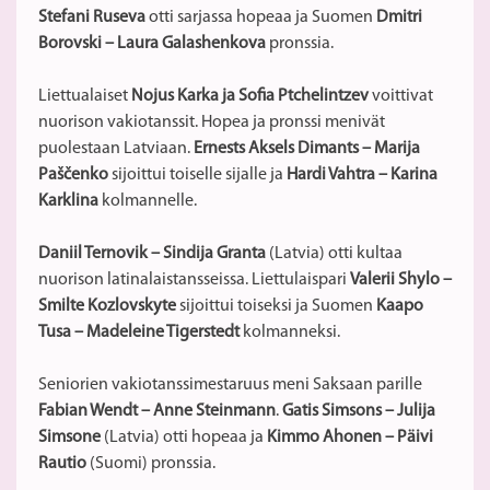
Stefani Ruseva
otti sarjassa hopeaa ja Suomen
Dmitri
Borovski – Laura Galashenkova
pronssia.
Liettualaiset
Nojus Karka ja Sofia Ptchelintzev
voittivat
nuorison vakiotanssit. Hopea ja pronssi menivät
puolestaan Latviaan.
Ernests Aksels Dimants – Marija
Paščenko
sijoittui toiselle sijalle ja
Hardi Vahtra – Karina
Karklina
kolmannelle.
Daniil Ternovik – Sindija Granta
(Latvia)
otti kultaa
nuorison latinalaistansseissa. Liettulaispari
Valerii Shylo –
Smilte Kozlovskyte
sijoittui toiseksi ja Suomen
Kaapo
Tusa – Madeleine Tigerstedt
kolmanneksi.
Seniorien vakiotanssimestaruus meni Saksaan parille
Fabian Wendt – Anne Steinmann
.
Gatis Simsons – Julija
Simsone
(Latvia) otti hopeaa ja
Kimmo Ahonen – Päivi
Rautio
(Suomi) pronssia.