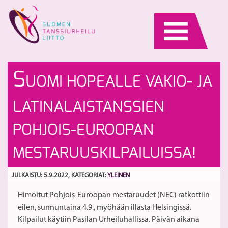
Skip
to
content
Ur
P
S
UOMI HOPEALLE VAKIO- JA
Am
va
o
M
S
LATINALAISTANSSIEN
lu
S
2
la
POHJOIS-EUROOPAN
2
ja
vo
M
MESTARUUSKILPAILUISSA!
h
S
1.
va
JULKAISTU: 5.9.2022
, KATEGORIAT:
YLEINEN
30
29
sy
Es
Himoitut Pohjois-Euroopan mestaruudet (NEC) ratkottiin
eilen, sunnuntaina 4.9., myöhään illasta Helsingissä.
Kilpailut käytiin Pasilan Urheiluhallissa. Päivän aikana