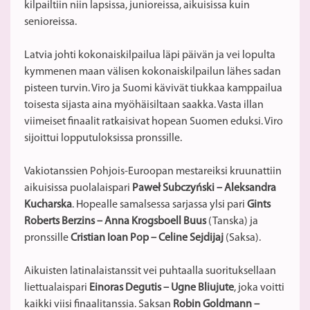
kilpailtiin niin lapsissa, junioreissa, aikuisissa kuin
senioreissa.
Latvia johti kokonaiskilpailua läpi päivän ja vei lopulta
kymmenen maan välisen kokonaiskilpailun lähes sadan
pisteen turvin. Viro ja Suomi kävivät tiukkaa kamppailua
toisesta sijasta aina myöhäisiltaan saakka. Vasta illan
viimeiset finaalit ratkaisivat hopean Suomen eduksi. Viro
sijoittui lopputuloksissa pronssille.
Vakiotanssien Pohjois-Euroopan mestareiksi kruunattiin
aikuisissa puolalaispari
Paweł Subczyński – Aleksandra
Kucharska
. Hopealle samalsessa sarjassa ylsi pari
Gints
Roberts Berzins – Anna Krogsboell Buus
(Tanska) ja
pronssille
Cristian Ioan Pop – Celine Sejdijaj
(Saksa).
Aikuisten latinalaistanssit vei puhtaalla suorituksellaan
liettualaispari
Einoras Degutis – Ugne Bliujute
, joka voitti
kaikki viisi finaalitanssia. Saksan
Robin Goldmann –