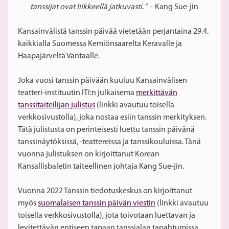
tanssijat ovat liikkeellä jatkuvasti.
” – Kang Sue-jin
Kansainvälistä tanssin päivää vietetään perjantaina 29.4.
kaikkialla Suomessa Kemiönsaarelta Keravalle ja
Haapajärveltä Vantaalle.
Joka vuosi tanssin päivään kuuluu Kansainvälisen
teatteri-instituutin ITI:n julkaisema
merkittävän
tanssitaiteilijan julistus
(linkki avautuu toisella
verkkosivustolla), joka nostaa esiin tanssin merkityksen.
Tätä julistusta on perinteisesti luettu tanssin päivänä
tanssinäytöksissä, -teattereissa ja tanssikouluissa. Tänä
vuonna julistuksen on kirjoittanut Korean
Kansallisbaletin taiteellinen johtaja Kang Sue-jin.
Vuonna 2022 Tanssin tiedotuskeskus on kirjoittanut
myös
suomalaisen tanssin päivän viestin
(linkki avautuu
toisella verkkosivustolla), jota toivotaan luettavan ja
levitettävän entiseen tapaan tanssialan tapahtumissa,