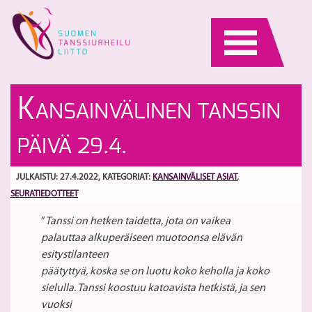
Skip
to
content
Su
R
K
ANSAINVÄLINEN TANSSIN
sa
va
oh
is
S
PÄIVÄ 29.4.
se
–
28
Ka
Va
ko
JULKAISTU: 27.4.2022
, KATEGORIAT:
KANSAINVÄLISET ASIAT
,
C
SEURATIEDOTTEET
”
Tanssi on hetken taidetta, jota on vaikea
palauttaa alkuperäiseen muotoonsa elävän
esitystilanteen
päätyttyä, koska se on luotu koko keholla ja koko
sielulla. Tanssi koostuu katoavista hetkistä, ja sen
vuoksi