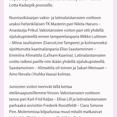
Lotta Kadarpik pronssille.
Nuorisoikäsarjan vakio- ja latinalaistanssien voittoon
urakoi helsinkiläisen TK Masterin pari Nikita Haruns –
Anastasija Prikul. Vakiotanssien voiton pari otti yhdellä
sijalukupisteellä ennen tamperelaisparia Mikke Luttinen
– Miina Jauhiainen (DanceLine Tampere) ja kolmanneksi
sijoittunutta kaarinalaisparia Elias Saastamoinen –
Emmiina Alimattila (LaTeam Kaarina). Latinalaistanssien
voitto ratkesi parille niin ikään yhdellä sijalukupisteellä.
Saastamoinen – Alimattila oli toinen ja Sakari Merisaari –
Aino Nevala (Viuhka Vaasa) kolmas.
Juniorien voitot menivät tällä kertaa
etelänaapureillemme Viroon. Vakiotanssien voittoon
tanssi pari Karl-Frid Kaljas – Eliise Lill ja latinalaistanssien
parhaaksi arvioitiin Frederik Roostfeldt – Ciara Simone
Pirn. Molemmissa kilpailuissa muut mitalit matkasivat