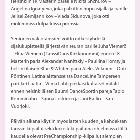
Helsinkiin TK Masterin pareille Nikita Shchurov –
Angelina Ignatyeva, joka palkittiin hopeasijalla ja parille
Jelisei Zemljannikov – Vlada Sidunova, joka otti
molemmissa kilpailuissa pronssia.
Seniorien vakiotanssien voitto ratkesi yhdellä
sijalukupisteellä järjestävän seuran parille Juha Viemerö
– Elina Viemerö (TanssiDans Kirkkonummi) ennen TK
Masterin paria Alexander Ivanitskiy – Pauliina Homsy ja
helsinkiläisen Blue & Whiten paria Aleksi Volanen – Outi
Pöntinen. Latinalaistansseissa DanceLine Tampereen
pari Jari Laatta – Vilma Lahti pokkasi kultaiset mitalit
ennen helsinkiläisen Buumi DanceSportin pareja Tapio
Komminaho – Sanna Leskinen ja Jani Kallio – Satu
Vuorjoki.
Päivän aikana käytiin myös lasten kuuden ja kahdeksan
tanssin kilpailut sekä kokeilukilpailuina ohjelmassa tällä
kaudella olevat PreChampionship -kilpailut alempien