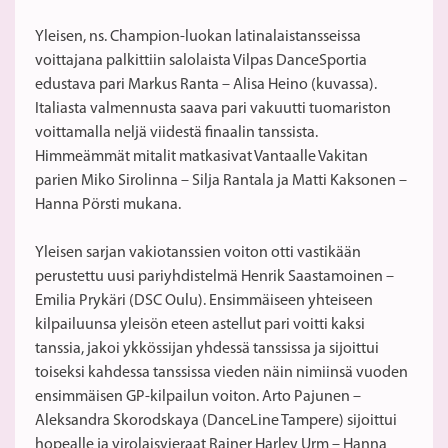
Yleisen, ns. Champion-luokan latinalaistansseissa
voittajana palkittiin salolaista Vilpas DanceSportia
edustava pari Markus Ranta – Alisa Heino (kuvassa).
Italiasta valmennusta saava pari vakuutti tuomariston
voittamalla neljä viidestä finaalin tanssista.
Himmeämmät mitalit matkasivat Vantaalle Vakitan
parien Miko Sirolinna – Silja Rantala ja Matti Kaksonen –
Hanna Pörsti mukana.
Yleisen sarjan vakiotanssien voiton otti vastikään
perustettu uusi pariyhdistelmä Henrik Saastamoinen –
Emilia Prykäri (DSC Oulu). Ensimmäiseen yhteiseen
kilpailuunsa yleisön eteen astellut pari voitti kaksi
tanssia, jakoi ykkössijan yhdessä tanssissa ja sijoittui
toiseksi kahdessa tanssissa vieden näin nimiinsä vuoden
ensimmäisen GP-kilpailun voiton. Arto Pajunen –
Aleksandra Skorodskaya (DanceLine Tampere) sijoittui
hopealle ja virolaisvieraat Rainer Harley Urm – Hanna