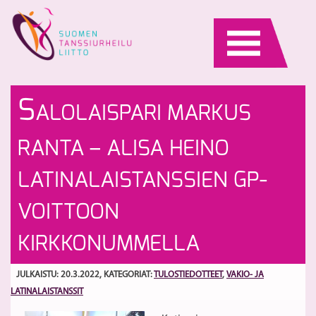
Skip
to
content
Il
Li
S
ALOLAISPARI MARKUS
se
pä
17
S
RANTA – ALISA HEINO
LATINALAISTANSSIEN GP-
VOITTOON
KIRKKONUMMELLA
JULKAISTU: 20.3.2022
, KATEGORIAT:
TULOSTIEDOTTEET
,
VAKIO- JA
LATINALAISTANSSIT