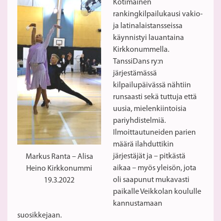
Kotimainen
rankingkilpailukausi vakio-
ja latinalaistansseissa
käynnistyi lauantaina
Kirkkonummella.
TanssiDans ry:n
järjestämässä
kilpailupäivässä nähtiin
runsaasti sekä tuttuja että
uusia, mielenkiintoisia
pariyhdistelmiä.
Ilmoittautuneiden parien
määrä ilahduttikin
järjestäjät ja – pitkästä
Markus Ranta – Alisa
aikaa – myös yleisön, jota
Heino Kirkkonummi
oli saapunut mukavasti
19.3.2022
paikalle Veikkolan koululle
kannustamaan
suosikkejaan.