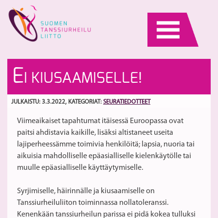
Skip
to
content
Vi
O
E
I KIUSAAMISELLE!
eh
k
Hu
li
S
T
k
JULKAISTU: 3.3.2022
, KATEGORIAT:
SEURATIEDOTTEET
Gr
ju
Viimeaikaiset tapahtumat itäisessä Euroopassa ovat
ve
paitsi ahdistavia kaikille, lisäksi altistaneet useita
3.
lajiperheessämme toimivia henkilöitä; lapsia, nuoria tai
aikuisia mahdolliselle epäasialliselle kielenkäytölle tai
muulle epäasialliselle käyttäytymiselle.
Syrjimiselle, häirinnälle ja kiusaamiselle on
Tanssiurheiluliiton toiminnassa nollatoleranssi.
Kenenkään tanssiurheilun parissa ei pidä kokea tulluksi