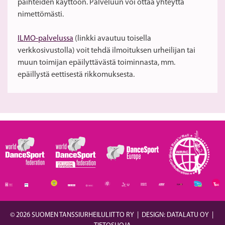
päihteiden käyttöön. Palveluun voi ottaa yhteyttä
nimettömästi.
ILMO-palvelussa
(linkki avautuu toisella
verkkosivustolla) voit tehdä ilmoituksen urheilijan tai
muun toimijan epäilyttävästä toiminnasta, mm.
epäillystä eettisestä rikkomuksesta.
© 2026 SUOMEN TANSSIURHEILULIITTO RY
|
DESIGN: DATALATU OY
|