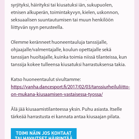
syrjityksi, häirityksi tai kiusatuksi iän, sukupuolen,
etnisen alkuperän, toimintakyvyn, kielen, uskonnon,
seksuaalisen suuntautumisen tai muun henkilöön
liittyvän syyn perusteella.
Olemme keränneet huoneentauluja tanssijalle,
ohjaajalle/valmentajalle, koulun opettajalle sekä
tanssijan huoltajalle, kuinka toimia niissä tilanteissa, kun
tanssija kokee tulleensa kiusatuksi harrastuksensa takia.
Katso huoneentaulut sivultamme:
https://vanha.dancesport.fi/2017/02/03/tanssiurheiluliitto-
on-mukana-kiusaamisen-vastaisessa-tyossa/
Älä jää kiusaamistilanteessa yksin. Puhu asiasta. Itselle
tärkeää harrastusta ei kannata antaa kiusaajan pilata.