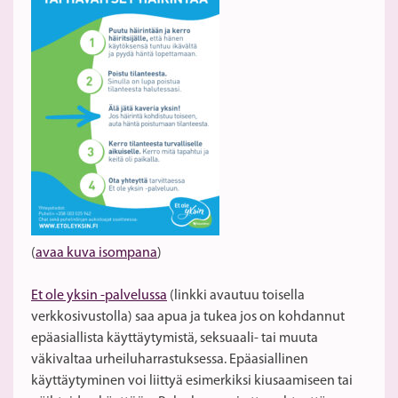
(
avaa kuva isompana
)
Et ole yksin -palvelussa
(linkki avautuu toisella
verkkosivustolla) saa apua ja tukea jos on kohdannut
epäasiallista käyttäytymistä, seksuaali- tai muuta
väkivaltaa urheiluharrastuksessa. Epäasiallinen
käyttäytyminen voi liittyä esimerkiksi kiusaamiseen tai