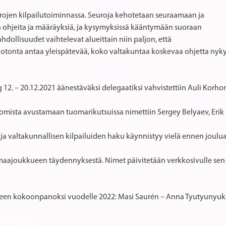
rojen kilpailutoiminnassa. Seuroja kehotetaan seuraamaan ja
 ohjeita ja määräyksiä, ja kysymyksissä kääntymään suoraan
hdollisuudet vaihtelevat alueittain niin paljon, että
tonta antaa yleispätevää, koko valtakuntaa koskevaa ohjetta nyk
12. – 20.12.2021 äänestäväksi delegaatiksi vahvistettiin Auli Korhon
 Tuomista avustamaan tuomarikutsuissa nimettiin Sergey Belyaev, Erik 
 ja valtakunnallisen kilpailuiden haku käynnistyy vielä ennen joulua
en maajoukkueen täydennyksestä. Nimet päivitetään verkkosivulle sen 
een kokoonpanoksi vuodelle 2022: Masi Saurén – Anna Tyutyunyuk, S