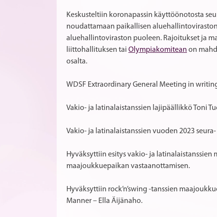
Keskusteltiin koronapassin käyttöönotosta seu
noudattamaan paikallisen aluehallintoviraston
aluehallintoviraston puoleen. Rajoitukset ja ma
liittohallituksen tai
Olympiakomitean
on mahdo
osalta.
WDSF Extraordinary General Meeting in writing 
Vakio- ja latinalaistanssien lajipäällikkö Toni
Vakio- ja latinalaistanssien vuoden 2023 seura-
Hyväksyttiin esitys vakio- ja latinalaistanssi
maajoukkuepaikan vastaanottamisen.
Hyväksyttiin rock’n’swing -tanssien maajoukku
Manner – Ella Äijänaho.