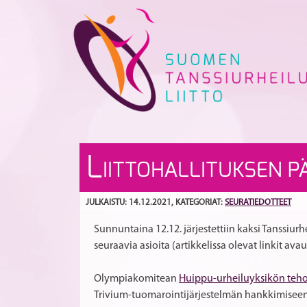
Skip
to
content
L
IITTOHALLITUKSEN PÄ
JULKAISTU: 14.12.2021
, KATEGORIAT:
SEURATIEDOTTEET
Sunnuntaina 12.12. järjestettiin kaksi Tanssiurh
seuraavia asioita (artikkelissa olevat linkit ava
Olympiakomitean
Huippu-urheiluyksikön teho
Trivium-tuomarointijärjestelmän hankkimiseen, 