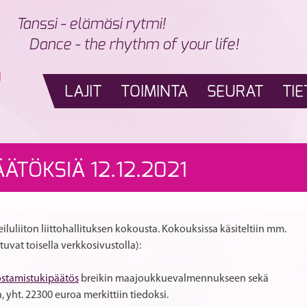
Tanssi - elämäsi rytmi!
Dance - the rhythm of your life!
LAJIT
TOIMINTA
SEURAT
TIE
ÄTÖKSIÄ 12.12.2021
eiluliiton liittohallituksen kokousta. Kokouksissa käsiteltiin mm.
utuvat toisella verkkosivustolla):
stamistukipäätös
breikin maajoukkuevalmennukseen sekä
yht. 22300 euroa merkittiin tiedoksi.