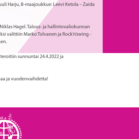
li Harju, B-maajoukkue: Leevi Ketola – Zaida
 Niklas Hagel. Talous- ja hallintovaliokunnan
si valittiin Marko Tolvanen ja Rock’n’swing -
nen.
eroitiin sunnuntai 24.4.2022 ja
ikaa ja vuodenvaihdetta!