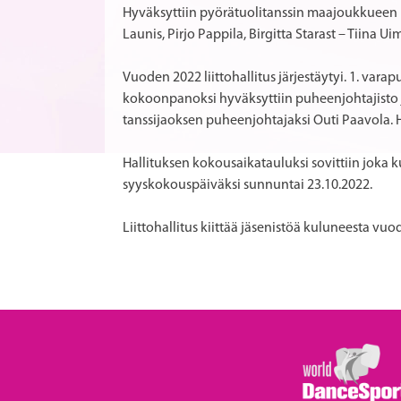
Hyväksyttiin pyörätuolitanssin maajoukkueen 
Launis, Pirjo Pappila, Birgitta Starast – Tiina U
Vuoden 2022 liittohallitus järjestäytyi. 1. var
kokoonpanoksi hyväksyttiin puheenjohtajisto ja
tanssijaoksen puheenjohtajaksi Outi Paavola.
Hallituksen kokousaikatauluksi sovittiin joka 
syyskokouspäiväksi sunnuntai 23.10.2022.
Liittohallitus kiittää jäsenistöä kuluneesta vu