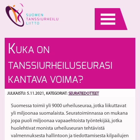
Skip
to
content
Ka
S
K
UKA ON
ki
ke
pä
o
S
TANSSIURHEILUSEURASI
va
ny
h
KANTAVA VOIMA?
JULKAISTU: 5.11.2021
, KATEGORIAT:
SEURATIEDOTTEET
Suomessa toimii yli 9000 urheiluseuraa, jotka liikuttavat
yli miljoonaa suomalaista. Seuratoiminnassa on mukana
jopa puoli miljoonaa vapaaehtoista työntekijää, jotka
huolehtivat monista urheiluseuran tehtävistä
valmennuksesta hallintoon ja tiedottamisesta kilpailujen