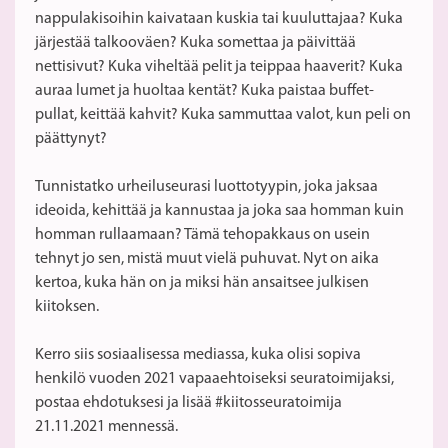
nappulakisoihin kaivataan kuskia tai kuuluttajaa? Kuka
järjestää talkooväen? Kuka somettaa ja päivittää
nettisivut? Kuka viheltää pelit ja teippaa haaverit? Kuka
auraa lumet ja huoltaa kentät? Kuka paistaa buffet-
pullat, keittää kahvit? Kuka sammuttaa valot, kun peli on
päättynyt?
Tunnistatko urheiluseurasi luottotyypin, joka jaksaa
ideoida, kehittää ja kannustaa ja joka saa homman kuin
homman rullaamaan? Tämä tehopakkaus on usein
tehnyt jo sen, mistä muut vielä puhuvat. Nyt on aika
kertoa, kuka hän on ja miksi hän ansaitsee julkisen
kiitoksen.
Kerro siis sosiaalisessa mediassa, kuka olisi sopiva
henkilö vuoden 2021 vapaaehtoiseksi seuratoimijaksi,
postaa ehdotuksesi ja lisää #kiitosseuratoimija
21.11.2021 mennessä.