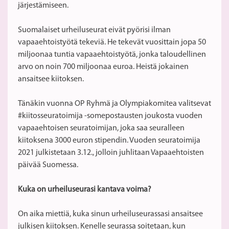
järjestämiseen.
Suomalaiset urheiluseurat eivät pyörisi ilman
vapaaehtoistyötä tekeviä. He tekevät vuosittain jopa 50
miljoonaa tuntia vapaaehtoistyötä, jonka taloudellinen
arvo on noin 700 miljoonaa euroa. Heistä jokainen
ansaitsee kiitoksen.
Tänäkin vuonna OP Ryhmä ja Olympiakomitea valitsevat
#kiitosseuratoimija -somepostausten joukosta vuoden
vapaaehtoisen seuratoimijan, joka saa seuralleen
kiitoksena 3000 euron stipendin. Vuoden seuratoimija
2021 julkistetaan 3.12., jolloin juhlitaan Vapaaehtoisten
päivää Suomessa.
Kuka on urheiluseurasi kantava voima?
On aika miettiä, kuka sinun urheiluseurassasi ansaitsee
julkisen kiitoksen. Kenelle seurassa soitetaan, kun