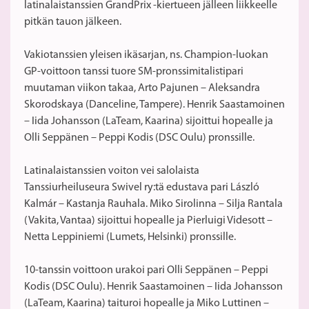
latinalaistanssien GrandPrix -kiertueen jälleen liikkeelle
pitkän tauon jälkeen.
Vakiotanssien yleisen ikäsarjan, ns. Champion-luokan
GP-voittoon tanssi tuore SM-pronssimitalistipari
muutaman viikon takaa, Arto Pajunen – Aleksandra
Skorodskaya (Danceline, Tampere). Henrik Saastamoinen
– Iida Johansson (LaTeam, Kaarina) sijoittui hopealle ja
Olli Seppänen – Peppi Kodis (DSC Oulu) pronssille.
Latinalaistanssien voiton vei salolaista
Tanssiurheiluseura Swivel ry:tä edustava pari László
Kalmár – Kastanja Rauhala. Miko Sirolinna – Silja Rantala
(Vakita, Vantaa) sijoittui hopealle ja Pierluigi Videsott –
Netta Leppiniemi (Lumets, Helsinki) pronssille.
10-tanssin voittoon urakoi pari Olli Seppänen – Peppi
Kodis (DSC Oulu). Henrik Saastamoinen – Iida Johansson
(LaTeam, Kaarina) taituroi hopealle ja Miko Luttinen –