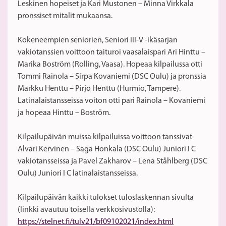
Leskinen hopeiset ja Kari Mustonen – Minna Virkkala
pronssiset mitalit mukaansa.
Kokeneempien seniorien, Seniori III-V -ikäsarjan
vakiotanssien voittoon taituroi vaasalaispari Ari Hinttu –
Marika Boström (Rolling, Vaasa). Hopeaa kilpailussa otti
Tommi Rainola – Sirpa Kovaniemi (DSC Oulu) ja pronssia
Markku Henttu – Pirjo Henttu (Hurmio, Tampere).
Latinalaistansseissa voiton otti pari Rainola – Kovaniemi
ja hopeaa Hinttu – Boström.
Kilpailupäivän muissa kilpailuissa voittoon tanssivat
Alvari Kervinen – Saga Honkala (DSC Oulu) Juniori I C
vakiotansseissa ja Pavel Zakharov – Lena Ståhlberg (DSC
Oulu) Juniori I C latinalaistansseissa.
Kilpailupäivän kaikki tulokset tuloslaskennan sivulta
(linkki avautuu toisella verkkosivustolla):
https://stelnet.fi/tulv21/bf09102021/index.html