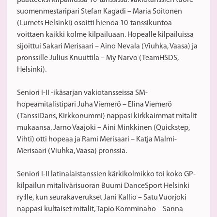
päätteeksi kilpaillussa 10-tanssissa. Vakiotanssien tuore
suomenmestaripari Stefan Kagadi – Maria Soitonen
(Lumets Helsinki) osoitti hienoa 10-tanssikuntoa
voittaen kaikki kolme kilpailuaan. Hopealle kilpailuissa
sijoittui Sakari Merisaari – Aino Nevala (Viuhka, Vaasa) ja
pronssille Julius Knuuttila – My Narvo (TeamHSDS,
Helsinki).
Seniori I-II -ikäsarjan vakiotansseissa SM-
hopeamitalistipari Juha Viemerö – Elina Viemerö
(TanssiDans, Kirkkonummi) nappasi kirkkaimmat mitalit
mukaansa. Jarno Vaajoki – Aini Minkkinen (Quickstep,
Vihti) otti hopeaa ja Rami Merisaari – Katja Malmi-
Merisaari (Viuhka, Vaasa) pronssia.
Seniori I-II latinalaistanssien kärkikolmikko toi koko GP-
kilpailun mitalivärisuoran Buumi DanceSport Helsinki
ry:lle, kun seurakaverukset Jani Kallio – Satu Vuorjoki
nappasi kultaiset mitalit, Tapio Komminaho – Sanna