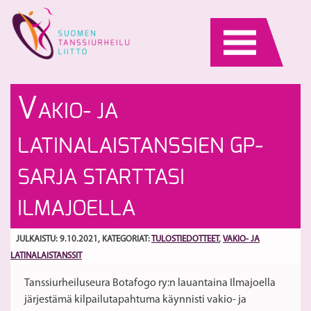
Skip
to
content
Li
S
V
AKIO- JA
sä
ki
22
ty
S
LATINALAISTANSSIEN GP-
–
y
29
p
SARJA STARTTASI
ILMAJOELLA
JULKAISTU: 9.10.2021
, KATEGORIAT:
TULOSTIEDOTTEET
,
VAKIO- JA
LATINALAISTANSSIT
Tanssiurheiluseura Botafogo ry:n lauantaina Ilmajoella
järjestämä kilpailutapahtuma käynnisti vakio- ja