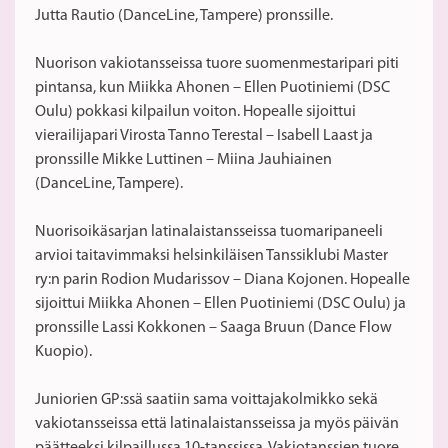
Jutta Rautio (DanceLine, Tampere) pronssille.
Nuorison vakiotansseissa tuore suomenmestaripari piti
pintansa, kun Miikka Ahonen – Ellen Puotiniemi (DSC
Oulu) pokkasi kilpailun voiton. Hopealle sijoittui
vierailijapari Virosta Tanno Terestal – Isabell Laast ja
pronssille Mikke Luttinen – Miina Jauhiainen
(DanceLine, Tampere).
Nuorisoikäsarjan latinalaistansseissa tuomaripaneeli
arvioi taitavimmaksi helsinkiläisen Tanssiklubi Master
ry:n parin Rodion Mudarissov – Diana Kojonen. Hopealle
sijoittui Miikka Ahonen – Ellen Puotiniemi (DSC Oulu) ja
pronssille Lassi Kokkonen – Saaga Bruun (Dance Flow
Kuopio).
Juniorien GP:ssä saatiin sama voittajakolmikko sekä
vakiotansseissa että latinalaistansseissa ja myös päivän