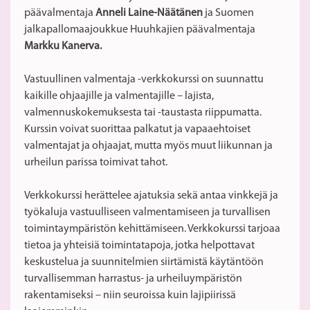
päävalmentaja
Anneli Laine-Näätänen
ja Suomen
jalkapallomaajoukkue Huuhkajien päävalmentaja
Markku Kanerva.
Vastuullinen valmentaja -verkkokurssi on suunnattu
kaikille ohjaajille ja valmentajille – lajista,
valmennuskokemuksesta tai -taustasta riippumatta.
Kurssin voivat suorittaa palkatut ja vapaaehtoiset
valmentajat ja ohjaajat, mutta myös muut liikunnan ja
urheilun parissa toimivat tahot.
Verkkokurssi herättelee ajatuksia sekä antaa vinkkejä ja
työkaluja vastuulliseen valmentamiseen ja turvallisen
toimintaympäristön kehittämiseen. Verkkokurssi tarjoaa
tietoa ja yhteisiä toimintatapoja, jotka helpottavat
keskustelua ja suunnitelmien siirtämistä käytäntöön
turvallisemman harrastus- ja urheiluympäristön
rakentamiseksi – niin seuroissa kuin lajipiirissä