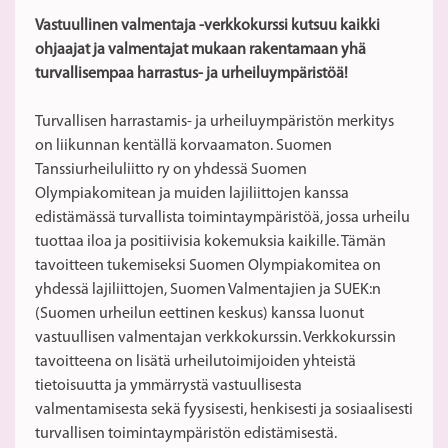
Vastuullinen valmentaja -verkkokurssi kutsuu kaikki
ohjaajat ja valmentajat mukaan rakentamaan yhä
turvallisempaa harrastus- ja urheiluympäristöä!
Turvallisen harrastamis- ja urheiluympäristön merkitys
on liikunnan kentällä korvaamaton. Suomen
Tanssiurheiluliitto ry on yhdessä Suomen
Olympiakomitean ja muiden lajiliittojen kanssa
edistämässä turvallista toimintaympäristöä, jossa urheilu
tuottaa iloa ja positiivisia koke­muksia kaikille. Tämän
tavoitteen tukemiseksi Suomen Olympiakomitea on
yhdessä lajiliittojen, Suomen Valmentajien ja SUEK:n
(Suomen urheilun eettinen keskus) kanssa luonut
vastuullisen valmentajan verkkokurssin. Verkkokurssin
tavoitteena on lisätä urheilutoimijoiden yhteistä
tietoisuutta ja ymmärrystä vastuullisesta
valmentamisesta sekä fyysisesti, henkisesti ja sosiaalisesti
turvallisen toimintaympäristön edistämisestä.