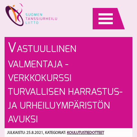
Skip
to
content
U
VL
V
ASTUULLINEN
op
ja
h
ti
S
VALMENTAJA -
sy
26
VERKKOKURSSI
TURVALLISEN HARRASTUS-
JA URHEILUYMPÄRISTÖN
AVUKSI
JULKAISTU: 25.8.2021
, KATEGORIAT:
KOULUTUSTIEDOTTEET