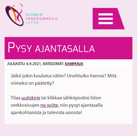
Skip
to
content
Jä
H
P
YSY AJANTASALLA
pä
ti
Se
S
to
JULKAISTU: 6.4.2021
, KATEGORIAT:
KAMPANJA
ko
Jäikö jokin koulutus väliin? Unohtuiko lisenssi? Mitä
26
viimeksi on päätetty?
Tilaa
uutiskirje
tai klikkaa sähköpostiisi liiton
verkkosivujen
rss-syöte
, niin pysyt ajantasalla
ajankohtaisista ja tulevista asioista!