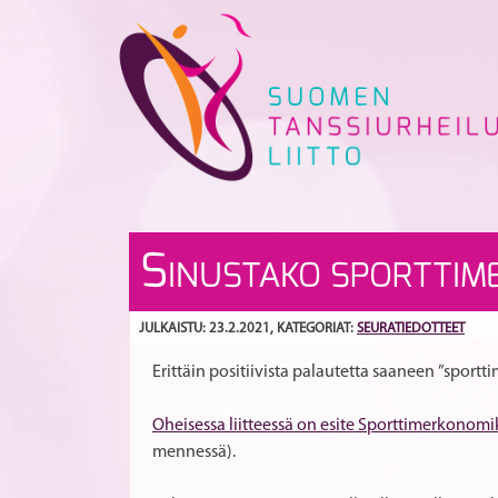
Skip
to
content
S
INUSTAKO SPORTTIM
JULKAISTU: 23.2.2021
, KATEGORIAT:
SEURATIEDOTTEET
Erittäin positiivista palautetta saaneen ”spor
Oheisessa liitteessä on esite Sporttimerkonom
mennessä).