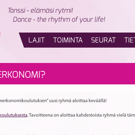
Tanssi - elämäsi rytmi!
Dance - the rhythm of your life!
LAJIT
TOIMINTA
SEURAT
TIE
ERKONOMI?
ttimerkonomikoulutuksen” uusi ryhmä aloittaa keväällä!
ikoulutuksesta
. Tavoitteena on aloittaa kahdestoista ryhmä vielä t