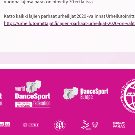
vuonna lajinsa paras on nimetty 70 eri lajissa.
Katso kaikki lajien parhaat urheilijat 2020 -valinnat Urheilutoimitta
https://urheilutoimittajat.fi/lajien-parhaat-urheilijat-2020-on-valit