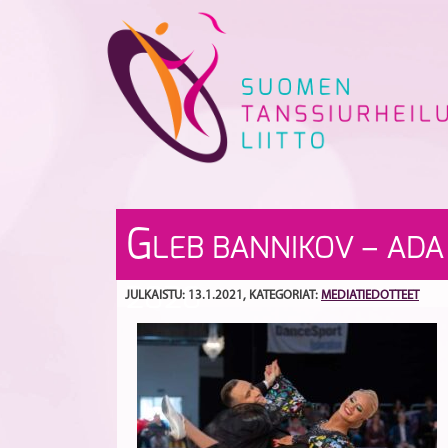
Skip
to
content
G
LEB BANNIKOV – ADA
2020
JULKAISTU: 13.1.2021
, KATEGORIAT:
MEDIATIEDOTTEET