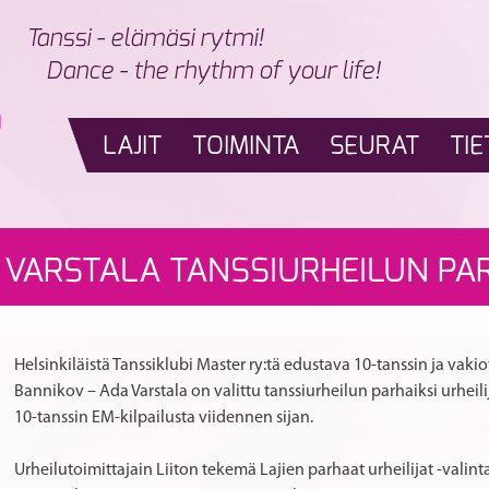
Tanssi - elämäsi rytmi!
Dance - the rhythm of your life!
LAJIT
TOIMINTA
SEURAT
TIE
 VARSTALA TANSSIURHEILUN PARH
Helsinkiläistä Tanssiklubi Master ry:tä edustava 10-tanssin ja vak
Bannikov – Ada Varstala on valittu tanssiurheilun parhaiksi urheil
10-tanssin EM-kilpailusta viidennen sijan.
Urheilutoimittajain Liiton tekemä Lajien parhaat urheilijat -valin