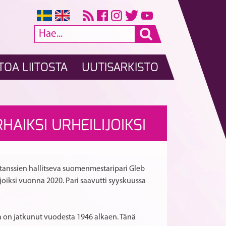
TOA LIITOSTA
UUTISARKISTO
Tarjous
Erityisavustus
A
RTIKKELI
AIKSI URHEILIJOIKSI
seuroille
2
ja
urheiluseuroille
SELAUS
tanssiurheilijoille:
nyt
MOBILITY
haussa
iotanssien hallitseva suomenmestaripari Gleb
CIRCUIT
ijoiksi vuonna 2020. Pari saavutti syyskuussa
ta on jatkunut vuodesta 1946 alkaen. Tänä