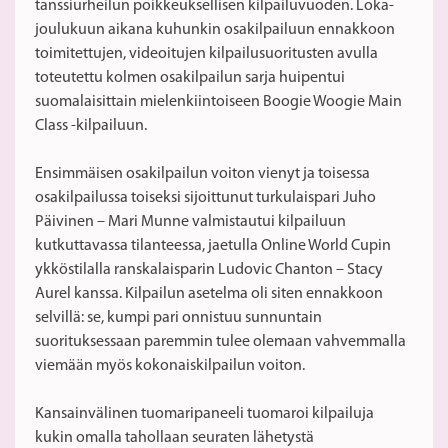
tanssiurheilun poikkeuksellisen kilpailuvuoden. Loka-
joulukuun aikana kuhunkin osakilpailuun ennakkoon
toimitettujen, videoitujen kilpailusuoritusten avulla
toteutettu kolmen osakilpailun sarja huipentui
suomalaisittain mielenkiintoiseen Boogie Woogie Main
Class -kilpailuun.
Ensimmäisen osakilpailun voiton vienyt ja toisessa
osakilpailussa toiseksi sijoittunut turkulaispari Juho
Päivinen – Mari Munne valmistautui kilpailuun
kutkuttavassa tilanteessa, jaetulla Online World Cupin
ykköstilalla ranskalaisparin Ludovic Chanton – Stacy
Aurel kanssa. Kilpailun asetelma oli siten ennakkoon
selvillä: se, kumpi pari onnistuu sunnuntain
suorituksessaan paremmin tulee olemaan vahvemmalla
viemään myös kokonaiskilpailun voiton.
Kansainvälinen tuomaripaneeli tuomaroi kilpailuja
kukin omalla tahollaan seuraten lähetystä