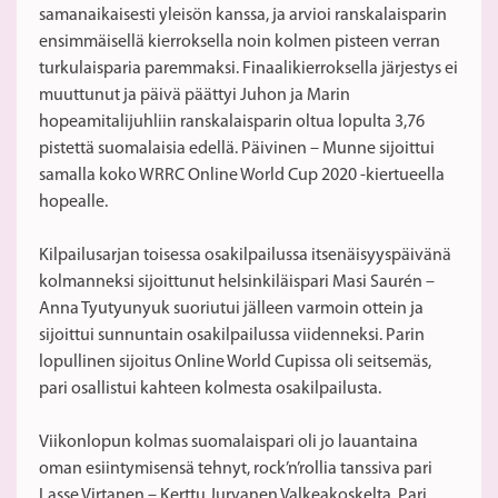
samanaikaisesti yleisön kanssa, ja arvioi ranskalaisparin
ensimmäisellä kierroksella noin kolmen pisteen verran
turkulaisparia paremmaksi. Finaalikierroksella järjestys ei
muuttunut ja päivä päättyi Juhon ja Marin
hopeamitalijuhliin ranskalaisparin oltua lopulta 3,76
pistettä suomalaisia edellä. Päivinen – Munne sijoittui
samalla koko WRRC Online World Cup 2020 -kiertueella
hopealle.
Kilpailusarjan toisessa osakilpailussa itsenäisyyspäivänä
kolmanneksi sijoittunut helsinkiläispari Masi Saurén –
Anna Tyutyunyuk suoriutui jälleen varmoin ottein ja
sijoittui sunnuntain osakilpailussa viidenneksi. Parin
lopullinen sijoitus Online World Cupissa oli seitsemäs,
pari osallistui kahteen kolmesta osakilpailusta.
Viikonlopun kolmas suomalaispari oli jo lauantaina
oman esiintymisensä tehnyt, rock’n’rollia tanssiva pari
Lasse Virtanen – Kerttu Jurvanen Valkeakoskelta. Pari