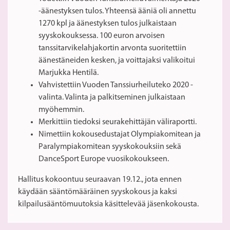
-äänestyksen tulos. Yhteensä ääniä oli annettu
1270 kpl ja äänestyksen tulos julkaistaan
syyskokouksessa. 100 euron arvoisen
tanssitarvikelahjakortin arvonta suoritettiin
äänestäneiden kesken, ja voittajaksi valikoitui
Marjukka Hentilä.
Vahvistettiin Vuoden Tanssiurheiluteko 2020 -
valinta. Valinta ja palkitseminen julkaistaan
myöhemmin.
Merkittiin tiedoksi seurakehittäjän väliraportti.
Nimettiin kokousedustajat Olympiakomitean ja
Paralympiakomitean syyskokouksiin sekä
DanceSport Europe vuosikokoukseen.
Hallitus kokoontuu seuraavan 19.12., jota ennen
käydään sääntömääräinen syyskokous ja kaksi
kilpailusääntömuutoksia käsittelevää jäsenkokousta.