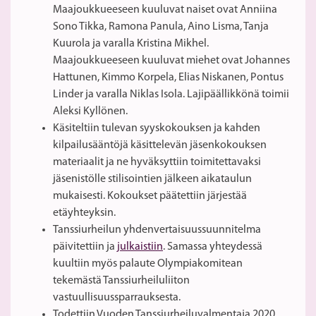
Maajoukkueeseen kuuluvat naiset ovat Anniina
Sono Tikka, Ramona Panula, Aino Lisma, Tanja
Kuurola ja varalla Kristina Mikhel.
Maajoukkueeseen kuuluvat miehet ovat Johannes
Hattunen, Kimmo Korpela, Elias Niskanen, Pontus
Linder ja varalla Niklas Isola. Lajipäällikkönä toimii
Aleksi Kyllönen.
Käsiteltiin tulevan syyskokouksen ja kahden
kilpailusääntöjä käsittelevän jäsenkokouksen
materiaalit ja ne hyväksyttiin toimitettavaksi
jäsenistölle stilisointien jälkeen aikataulun
mukaisesti. Kokoukset päätettiin järjestää
etäyhteyksin.
Tanssiurheilun yhdenvertaisuussuunnitelma
päivitettiin ja
julkaistiin
. Samassa yhteydessä
kuultiin myös palaute Olympiakomitean
tekemästä Tanssiurheiluliiton
vastuullisuussparrauksesta.
Todettiin Vuoden Tanssiurheiluvalmentaja 2020