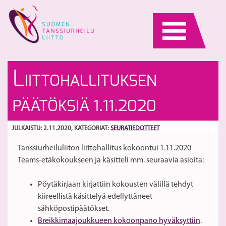
Skip
to
content
Ro
S
L
IITTOHALLITUKSEN
-
b
ta
ni
S
PÄÄTÖKSIÄ 1.11.2020
ki
tä
ja
Pa
Ta
2
JULKAISTU: 2.11.2020
, KATEGORIAT:
SEURATIEDOTTEET
Tanssiurheiluliiton liittohallitus kokoontui 1.11.2020
Teams-etäkokoukseen ja käsitteli mm. seuraavia asioita:
Pöytäkirjaan kirjattiin kokousten välillä tehdyt
kiireellistä käsittelyä edellyttäneet
sähköpostipäätökset.
Breikkimaajoukkueen kokoonpano hyväksyttiin
.