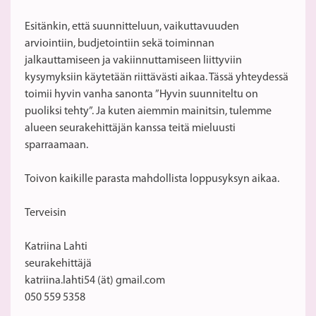
Esitänkin, että suunnitteluun, vaikuttavuuden
arviointiin, budjetointiin sekä toiminnan
jalkauttamiseen ja vakiinnuttamiseen liittyviin
kysymyksiin käytetään riittävästi aikaa. Tässä yhteydessä
toimii hyvin vanha sanonta ”Hyvin suunniteltu on
puoliksi tehty”. Ja kuten aiemmin mainitsin, tulemme
alueen seurakehittäjän kanssa teitä mieluusti
sparraamaan.
Toivon kaikille parasta mahdollista loppusyksyn aikaa.
Terveisin
Katriina Lahti
seurakehittäjä
katriina.lahti54 (ät) gmail.com
050 559 5358