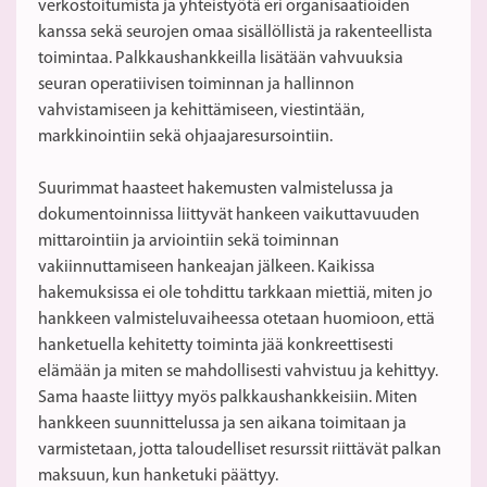
verkostoitumista ja yhteistyötä eri organisaatioiden
kanssa sekä seurojen omaa sisällöllistä ja rakenteellista
toimintaa. Palkkaushankkeilla lisätään vahvuuksia
seuran operatiivisen toiminnan ja hallinnon
vahvistamiseen ja kehittämiseen, viestintään,
markkinointiin sekä ohjaajaresursointiin.
Suurimmat haasteet hakemusten valmistelussa ja
dokumentoinnissa liittyvät hankeen vaikuttavuuden
mittarointiin ja arviointiin sekä toiminnan
vakiinnuttamiseen hankeajan jälkeen. Kaikissa
hakemuksissa ei ole tohdittu tarkkaan miettiä, miten jo
hankkeen valmisteluvaiheessa otetaan huomioon, että
hanketuella kehitetty toiminta jää konkreettisesti
elämään ja miten se mahdollisesti vahvistuu ja kehittyy.
Sama haaste liittyy myös palkkaushankkeisiin. Miten
hankkeen suunnittelussa ja sen aikana toimitaan ja
varmistetaan, jotta taloudelliset resurssit riittävät palkan
maksuun, kun hanketuki päättyy.