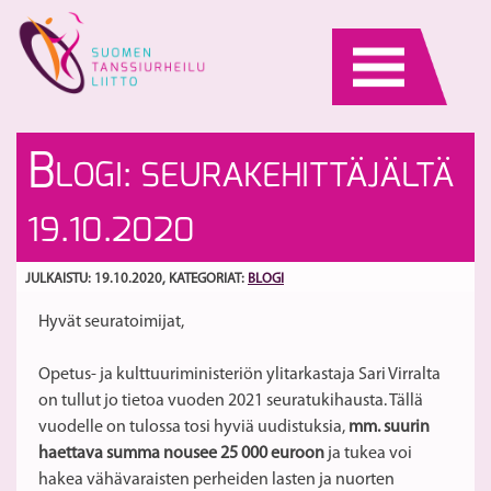
Skip
to
content
Sp
K
B
LOGI: SEURAKEHITTÄJÄLTÄ
–
o
li
V
S
19.10.2020
os
Ta
ja
2
a
Ää
JULKAISTU: 19.10.2020
, KATEGORIAT:
BLOGI
te
kä
Hyvät seuratoimijat,
Opetus- ja kulttuuriministeriön ylitarkastaja Sari Virralta
on tullut jo tietoa vuoden 2021 seuratukihausta. Tällä
vuodelle on tulossa tosi hyviä uudistuksia,
mm. suurin
haettava summa nousee 25 000 euroon
ja tukea voi
hakea vähävaraisten perheiden lasten ja nuorten