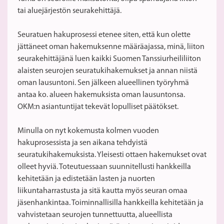
tai aluejärjestön seurakehittäjä.
Seuratuen hakuprosessi etenee siten, että kun olette
jättäneet oman hakemuksenne määräajassa, minä, liiton
seurakehittäjänä luen kaikki Suomen Tanssiurheililiiton
alaisten seurojen seuratukihakemukset ja annan niistä
oman lausuntoni. Sen jälkeen alueellinen työryhmä
antaa ko. alueen hakemuksista oman lausuntonsa.
OKM:n asiantuntijat tekevät lopulliset päätökset.
Minulla on nyt kokemusta kolmen vuoden
hakuprosessista ja sen aikana tehdyistä
seuratukihakemuksista. Yleisesti ottaen hakemukset ovat
olleet hyviä. Toteutuessaan suunnitellusti hankkeilla
kehitetään ja edistetään lasten ja nuorten
liikuntaharrastusta ja sitä kautta myös seuran omaa
jäsenhankintaa. Toiminnallisilla hankkeilla kehitetään ja
vahvistetaan seurojen tunnettuutta, alueellista