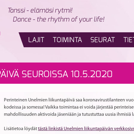
Tanssi - elämäsi rytmi!
Dance - the rhythm of your life!
LAJIT
TOIMINTA
SEURAT
TIE
ÄIVÄ SEUROISSA 10.5.2020
Perinteinen Unelmien liikuntapäivä saa koronavirustilanteen v
kodeissa ja somessa! Vaikka toimintaa ei voida järjestää perinteisee
mahdollisuuden aktivoida jäseniään ja tutustuttaa uusia ihmisiä la
Lisätietoa löydät
tästä linkistä Unelmien liikuntapäivän verkkosiv