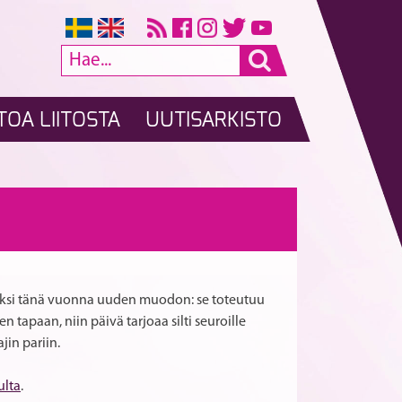
TOA LIITOSTA
UUTISARKISTO
Valmentajafooru
Raportti
A
RTIKKELI
la
30.4.
9.5.klo
–
SELAUS
17
8.5.2020
toteutetusta
uoksi tänä vuonna uuden muodon: se toteutuu
jäsenkyselystä
n tapaan, niin päivä tarjoaa silti seuroille
jin pariin.
ulta
.