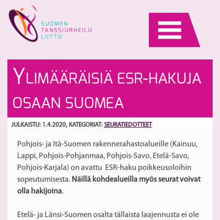
Skip
to
content
Ta
Ko
Y
LIMÄÄRÄISIÄ ESR-HAKUJA
ke
me
ja
ta
S
OSAAN SUOMEA
va
li
ja
JULKAISTU: 1.4.2020
, KATEGORIAT:
SEURATIEDOTTEET
ur
Pohjois- ja Itä-Suomen rakennerahastoalueille (Kainuu,
Lappi, Pohjois-Pohjanmaa, Pohjois-Savo, Etelä-Savo,
Pohjois-Karjala) on avattu ESR-haku poikkeusoloihin
sopeutumisesta.
Näillä kohdealueilla myös seurat voivat
olla hakijoina
.
Etelä- ja Länsi-Suomen osalta tällaista laajennusta ei ole