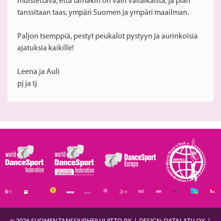
muistettava, että tämäkin on vain väliaikaista, ja pian
tanssitaan taas, ympäri Suomen ja ympäri maailman.
Paljon tsemppiä, pestyt peukalot pystyyn ja aurinkoisia
ajatuksia kaikille!
Leena ja Auli
pj ja tj