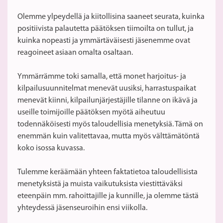
Olemme ylpeydellä ja kiitollisina saaneet seurata, kuinka
positiivista palautetta päätöksen tiimoilta on tullut, ja
kuinka nopeasti ja ymmärtäväisesti jäsenemme ovat
reagoineet asiaan omalta osaltaan.
Ymmärrämme toki samalla, että monet harjoitus- ja
kilpailusuunnitelmat menevät uusiksi, harrastuspaikat
menevät kiinni, kilpailunjärjestäjille tilanne on ikävä ja
useille toimijoille päätöksen myötä aiheutuu
todennäköisesti myös taloudellisia menetyksiä. Tämä on
enemmän kuin valitettavaa, mutta myös välttämätöntä
koko isossa kuvassa.
Tulemme keräämään yhteen faktatietoa taloudellisista
menetyksistä ja muista vaikutuksista viestittäväksi
eteenpäin mm. rahoittajille ja kunnille, ja olemme tästä
yhteydessä jäsenseuroihin ensi viikolla.