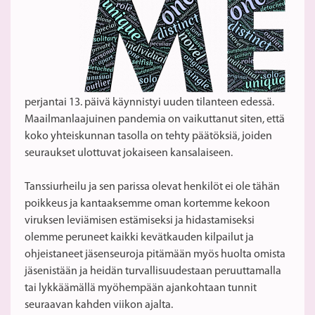
perjantai 13. päivä käynnistyi uuden tilanteen edessä.
Maailmanlaajuinen pandemia on vaikuttanut siten, että
koko yhteiskunnan tasolla on tehty päätöksiä, joiden
seuraukset ulottuvat jokaiseen kansalaiseen.
Tanssiurheilu ja sen parissa olevat henkilöt ei ole tähän
poikkeus ja kantaaksemme oman kortemme kekoon
viruksen leviämisen estämiseksi ja hidastamiseksi
olemme peruneet kaikki kevätkauden kilpailut ja
ohjeistaneet jäsenseuroja pitämään myös huolta omista
jäsenistään ja heidän turvallisuudestaan peruuttamalla
tai lykkäämällä myöhempään ajankohtaan tunnit
seuraavan kahden viikon ajalta.