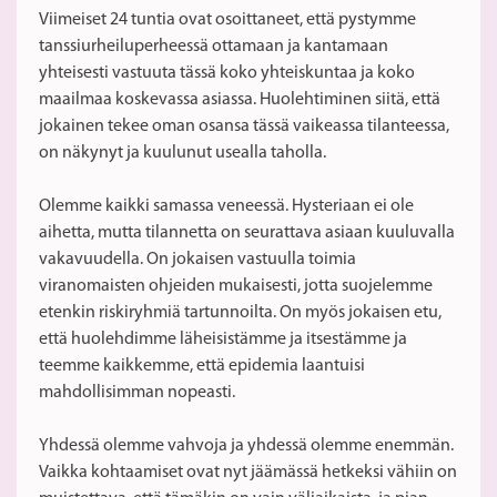
Viimeiset 24 tuntia ovat osoittaneet, että pystymme
tanssiurheiluperheessä ottamaan ja kantamaan
yhteisesti vastuuta tässä koko yhteiskuntaa ja koko
maailmaa koskevassa asiassa. Huolehtiminen siitä, että
jokainen tekee oman osansa tässä vaikeassa tilanteessa,
on näkynyt ja kuulunut usealla taholla.
Olemme kaikki samassa veneessä. Hysteriaan ei ole
aihetta, mutta tilannetta on seurattava asiaan kuuluvalla
vakavuudella. On jokaisen vastuulla toimia
viranomaisten ohjeiden mukaisesti, jotta suojelemme
etenkin riskiryhmiä tartunnoilta. On myös jokaisen etu,
että huolehdimme läheisistämme ja itsestämme ja
teemme kaikkemme, että epidemia laantuisi
mahdollisimman nopeasti.
Yhdessä olemme vahvoja ja yhdessä olemme enemmän.
Vaikka kohtaamiset ovat nyt jäämässä hetkeksi vähiin on