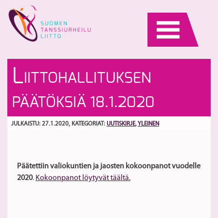
Skip
to
content
VL
M
L
IITTOHALLITUKSEN
ja
M
ti
-
S
PÄÄTÖKSIÄ 18.1.2020
P
sa
ki
il
ja
D
JULKAISTU: 27.1.2020
, KATEGORIAT:
UUTISKIRJE
,
YLEINEN
S
C
si
Päätettiin valiokuntien ja jaosten kokoonpanot vuodelle
2020
.
Kokoonpanot löytyvät täältä.