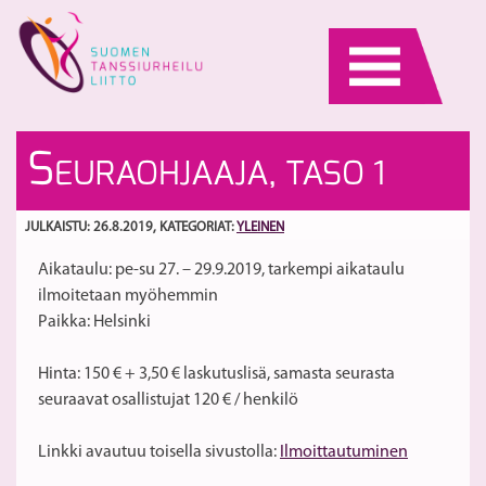
Skip
to
content
Al
O
S
EURAOHJAAJA, TASO 1
ki
f
to
–
S
/
Jä
JULKAISTU: 26.8.2019
, KATEGORIAT:
YLEINEN
V
ja
Aikataulu: pe-su 27. – 29.9.2019, tarkempi aikataulu
G
ma
ilmoitetaan myöhemmin
il
Paikka: Helsinki
ja
Hinta: 150 € + 3,50 € laskutuslisä, samasta seurasta
seuraavat osallistujat 120 € / henkilö
Linkki avautuu toisella sivustolla:
Ilmoittautuminen