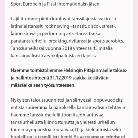
Sport Europe:n ja Fisaf International:n jäsen.
Lajiliittomme piiriin kuuluvat tanssilajeista vakio- ja
latinalaistanssit, rock’n’swing –tanssit, disco-, street-,
latino show- ja performing arts –tanssit sekä
paratanssiurheilu, breaking, rivitanssi ja sports aerobics.
Tanssiurheilu sai vuonna 2018 yhteensä 45 mitalia
kansainvälisistä arvokilpailuista eri lajeissa.
Haemme toimistollemme Helsingin Pitäjänmäelle talous-
ja hallintosihteeriä 31.12.2019 saakka kestävään
määräaikaiseen työsuhteeseen.
Nykyisen taloussuunnittelijan siirtyessä loppuvuodeksi
entistä suuremmalla panoksella kansainvälisiin tehtäviin
haemme Tanssiurheiluliittoon itseohjautuvaa,
tanssiurheilusta kiinnostunutta ja yleisesti urheilun
toimintaympäristöä seuraavaa, IT- ja kielitaitoista sekä
huolellista ja täsmällistä henkilöä vastaamaan erityisesti