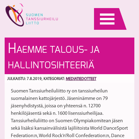
Skip
to
content
Al
H
H
AEMME TALOUS- JA
ki
la
31
S
HALLINTOSIHTEERIÄ
ki
JULKAISTU: 7.8.2019
, KATEGORIAT:
MEDIATIEDOTTEET
Suomen Tanssiurheiluliitto ry on tanssiurheilun
suomalainen kattojärjestö. Jäseninämme on 79
jäsenyhdistystä, joissa on yhteensä n. 12700
henkilöjäsentä sekä n. 1600 lisenssiurheilijaa.
Tanssiurheiluliitto on Suomen Olympiakomitean jäsen
sekä lisäksi kansainvälisistä lajiliitoista World DanceSport
Federation:n, World Rock’n’Roll Confederation:n, Dance