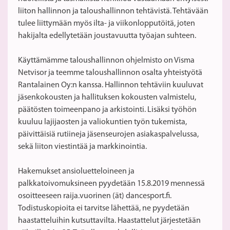
liiton hallinnon ja taloushallinnon tehtävistä. Tehtävään
tulee liittymään myös ilta- ja viikonlopputöitä, joten
hakijalta edellytetään joustavuutta työajan suhteen.
Käyttämämme taloushallinnon ohjelmisto on Visma
Netvisor ja teemme taloushallinnon osalta yhteistyötä
Rantalainen Oy:n kanssa. Hallinnon tehtäviin kuuluvat
jäsenkokousten ja hallituksen kokousten valmistelu,
päätösten toimeenpano ja arkistointi. Lisäksi työhön
kuuluu lajijaosten ja valiokuntien työn tukemista,
päivittäisiä rutiineja jäsenseurojen asiakaspalvelussa,
sekä liiton viestintää ja markkinointia.
Hakemukset ansioluetteloineen ja
palkkatoivomuksineen pyydetään 15.8.2019 mennessä
osoitteeseen raija.vuorinen (ät) dancesport.fi.
Todistuskopioita ei tarvitse lähettää, ne pyydetään
haastatteluihin kutsuttavilta. Haastattelut järjestetään