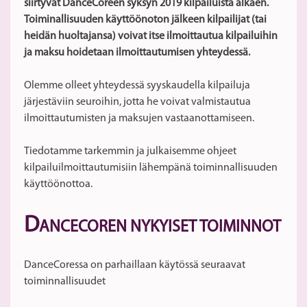
siirtyvät DanceCoreen syksyn 2019 kilpailuista alkaen.
Toiminallisuuden käyttöönoton jälkeen kilpailijat (tai
heidän huoltajansa) voivat itse ilmoittautua kilpailuihin
ja maksu hoidetaan ilmoittautumisen yhteydessä.
Olemme olleet yhteydessä syyskaudella kilpailuja
järjestäviin seuroihin, jotta he voivat valmistautua
ilmoittautumisten ja maksujen vastaanottamiseen.
Tiedotamme tarkemmin ja julkaisemme ohjeet
kilpailuilmoittautumisiin lähempänä toiminnallisuuden
käyttöönottoa.
D
ANCECOREN NYKYISET TOIMINNOT
DanceCoressa on parhaillaan käytössä seuraavat
toiminnallisuudet