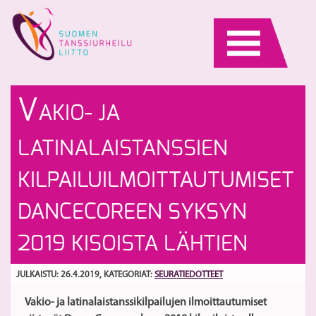
Skip
to
content
Ro
S
V
AKIO- JA
ta
ro
P
-
S
LATINALAISTANSSIEN
ki
ta
Jä
si
KILPAILUILMOITTAUTUMISET
la
su
27
a
DANCECOREEN SYKSYN
2019 KISOISTA LÄHTIEN
JULKAISTU: 26.4.2019
, KATEGORIAT:
SEURATIEDOTTEET
Vakio- ja latinalaistanssikilpailujen ilmoittautumiset