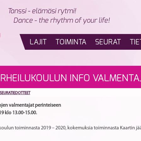
Tanssi - elämäsi rytmi!
Dance - the rhythm of your life!
LAJIT
TOIMINTA
SEURAT
TIE
HEILUKOULUN INFO VALMENTAJIL
SEURATIEDOTTEET
ojen valmentajat perinteiseen
19 klo 13.00-15.00.
koulun toiminnasta 2019 – 2020, kokemuksia toiminnasta Kaartin jää