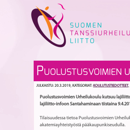
Skip
to
content
P
UOLUSTUSVOIMIEN UR
JULKAISTU: 20.3.2019
, KATEGORIAT:
KOULUTUSTIEDOTTEET
,
Puolustusvoimien Urheilukoulu kutsuu lajiliitt
lajiliitto-infoon Santahaminaan tiistaina 9.4.20
Tilaisuudessa tietoa Puolustusvoimien Urheilu
akatemiayhteistyöstä pääkaupunkiseudulla.