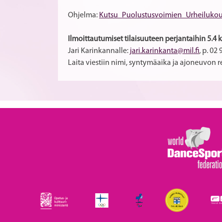
Ohjelma:
Kutsu_Puolustusvoimien_Urheilukou
Ilmoittautumiset
tilaisuuteen perjantaihin 5.4
Jari Karinkannalle:
jari.karinkanta@mil.fi
, p. 02
Laita viestiin nimi, syntymäaika ja ajoneuvon r