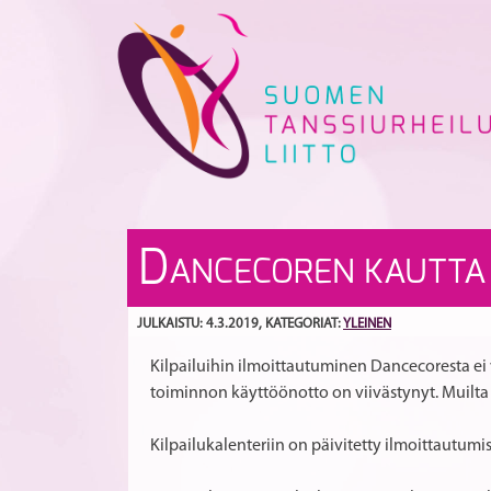
Skip
to
content
D
ANCECOREN KAUTTA E
JULKAISTU: 4.3.2019
, KATEGORIAT:
YLEINEN
Kilpailuihin ilmoittautuminen Dancecoresta ei v
toiminnon käyttöönotto on viivästynyt. Muilta 
Kilpailukalenteriin on päivitetty ilmoittautumis