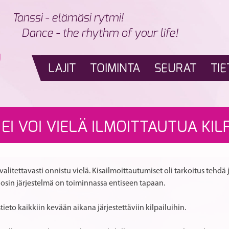
Tanssi - elämäsi rytmi!
Dance - the rhythm of your life!
LAJIT
TOIMINTA
SEURAT
TIE
I VOI VIELÄ ILMOITTAUTUA KILP
alitettavasti onnistu vielä. Kisailmoittautumiset oli tarkoitus tehdä
osin järjestelmä on toiminnassa entiseen tapaan.
tieto kaikkiin kevään aikana järjestettäviin kilpailuihin.