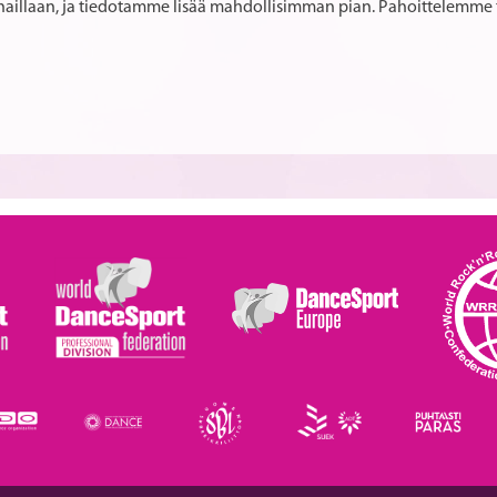
rhaillaan, ja tiedotamme lisää mahdollisimman pian. Pahoittelemme 