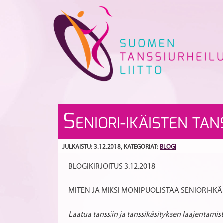
Skip
to
content
S
ENIORI-IKÄISTEN TA
JULKAISTU: 3.12.2018
, KATEGORIAT:
BLOGI
BLOGIKIRJOITUS 3.12.2018
MITEN JA MIKSI MONIPUOLISTAA SENIORI-IK
Laatua tanssiin ja tanssikäsityksen laajentami