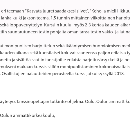
i teemaan ”Kasvata juuret saadaksesi siivet”, ”Keho ja mieli liikkuu y
nka kulki jakson teema. 1,5 tunnin mittainen viikoittainen harjoitus 
 sekä loppuverryttelyn. Kurssiin kuului myös 2-3 kertaa kauden aikana
tiin suuntautuneen testin pohjalta oman tanssitestin vakio- ja latina
ivat monipuolisen harjoittelun sekä ikääntymisen huomioimisen merk
auden aikana sekä kurssilaiset kokivat saaneensa paljon erilaisia työk
tta ja sisältöä saatiin tanssijoille erilaisia harjoitusärsykkeitä j
ukseni mukaan kurssisisällön monipuolistaminen kokonaisvaltais
i. Osallistujien palautteiden perusteella kurssi jatkui syksyllä 2018.
innäytetyö. Tanssinopettajan tutkinto-ohjelma. Oulu: Oulun ammattik
a, Oulun ammattikorkeakoulu,