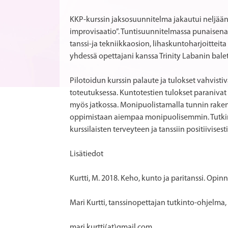
KKP-kurssin jaksosuunnitelma jakautui neljään er
improvisaatio”. Tuntisuunnitelmassa punaisena la
tanssi-ja tekniikkaosion, lihaskuntoharjoitteita
yhdessä opettajani kanssa Trinity Labanin balet
Pilotoidun kurssin palaute ja tulokset vahvist
toteutuksessa. Kuntotestien tulokset paranivat k
myös jatkossa. Monipuolistamalla tunnin rakenne
oppimistaan aiempaa monipuolisemmin. Tutkim
kurssilaisten terveyteen ja tanssiin positiivisest
Lisätiedot
Kurtti, M. 2018. Keho, kunto ja paritanssi. Op
Mari Kurtti, tanssinopettajan tutkinto-ohjelm
mari.kurtti(at)gmail.com