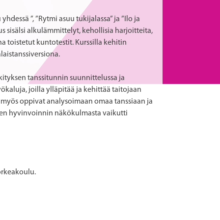
hdessä ”, ”Rytmi asuu tukijalassa” ja ”Ilo ja
sisälsi alkulämmittelyt, kehollisia harjoitteita,
 toistetut kuntotestit. Kurssilla kehitin
laistanssiversiona.
ityksen tanssitunnin suunnittelussa ja
aluja, joilla ylläpitää ja kehittää taitojaan
a he myös oppivat analysoimaan omaa tanssiaan ja
en hyvinvoinnin näkökulmasta vaikutti
orkeakoulu.