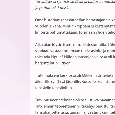
turvallisessa ryhmässä! Tästä ja paljosta muust
ja paritanssi -kurssia
.
Oma historiani tanssiurheilun harrastajana alkoi
vuoden aikana. Minun kroppani ei kestänyt mall
linjoista puhumattakaan. Toisinaan yhden teho
Aika pian löysin itseni mm. pilatestunnilta. L
saadaan vastaanottamaan uusia asioita ja oppej
toistuvia kipuja? Näiden taustojen valossa oli
harjoitteluun liittyen.
Tutkimukseni keskiössä oli Mikkelin Urheilutans
aikuisille (yli 35v.) jäsenille. Kurssille osallis
tanssiviin tanssijoihin.
Tutkimusmenetelmänä oli osallistuva havainnointi
Tutkielman teoreettinen viitekehys perustui te
tanssiharjoittelussa, tanssin lajivaatimuksiin sek