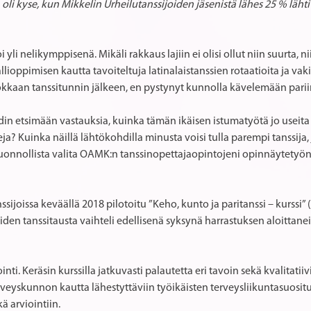
a oli kyse, kun Mikkelin Urheilutanssijoiden jäsenistä lähes 25 % läh
 yli nelikymppisenä. Mikäli rakkaus lajiin ei olisi ollut niin suurta, 
ioppimisen kautta tavoiteltuja latinalaistanssien rotaatioita ja va
kkaan tanssitunnin jälkeen, en pystynyt kunnolla kävelemään parii
ähdin etsimään vastauksia, kuinka tämän ikäisen istumatyötä jo useit
a? Kuinka näillä lähtökohdilla minusta voisi tulla parempi tanssija
 luonnollista valita OAMK:n tanssinopettajaopintojeni opinnäytetyön 
sijoissa keväällä 2018 pilotoitu ”Keho, kunto ja paritanssi – kurssi” 
tuneiden tanssitausta vaihteli edellisenä syksynä harrastuksen aloittaneis
. Keräsin kurssilla jatkuvasti palautetta eri tavoin sekä kvalitatiiv
rveyskunnon kautta lähestyttäviin työikäisten terveysliikuntasuosi
ä arviointiin.