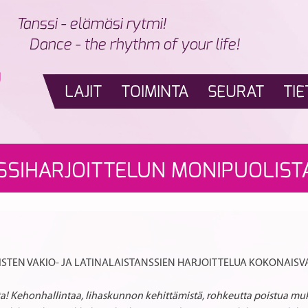
Tanssi - elämäsi rytmi!
Dance - the rhythm of your life!
LAJIT
TOIMINTA
SEURAT
TIE
NSSIHARJOITTELUN MONIPUOLIS
ÄISTEN VAKIO- JA LATINALAISTANSSIEN HARJOITTELUA KOKONAI
sta! Kehonhallintaa, lihaskunnon kehittämistä, rohkeutta poistua muk