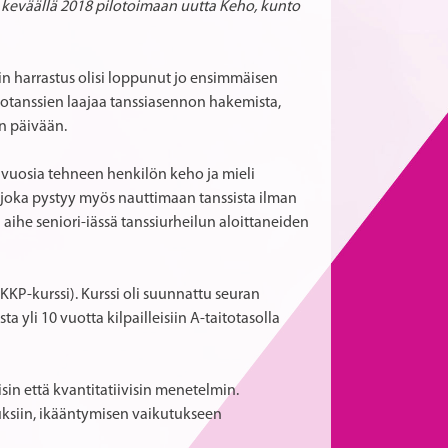
ti keväällä 2018 pilotoimaan uutta Keho, kunto
niin harrastus olisi loppunut jo ensimmäisen
kiotanssien laajaa tanssiasennon hakemista,
n päivään.
a vuosia tehneen henkilön keho ja mieli
, joka pystyy myös nauttimaan tanssista ilman
aihe seniori-iässä tanssiurheilun aloittaneiden
(KKP-kurssi). Kurssi oli suunnattu seuran
ta yli 10 vuotta kilpailleisiin A-taitotasolla
isin että kvantitatiivisin menetelmin.
tuksiin, ikääntymisen vaikutukseen