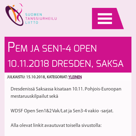
Skip
to
content
M
F
P
EM JA SEN1-4 OPEN
S
Sp
Se
Ae
S
10.11.2018 DRESDEN, SAKSA
2
m
-
S
la
JULKAISTU: 15.10.2018
, KATEGORIAT:
YLEINEN
Dresdenissä Saksassa kisataan 10.11. Pohjois-Euroopan
mestaruuskilpailut sekä
WDSF Open Sen1&2 Vak/Lat ja Sen3-4 vakio -sarjat.
Alla olevat linkit avautuvat toisella sivustolla: