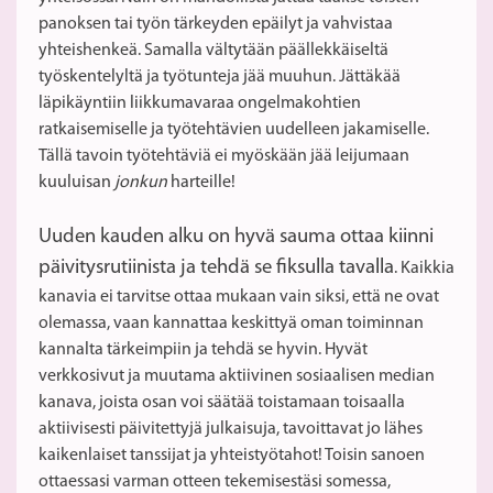
panoksen tai työn tärkeyden epäilyt ja vahvistaa
yhteishenkeä. Samalla vältytään päällekkäiseltä
työskentelyltä ja työtunteja jää muuhun. Jättäkää
läpikäyntiin liikkumavaraa ongelmakohtien
ratkaisemiselle ja työtehtävien uudelleen jakamiselle.
Tällä tavoin työtehtäviä ei myöskään jää leijumaan
kuuluisan
jonkun
harteille!
Uuden kauden alku on hyvä sauma ottaa kiinni
päivitysrutiinista ja tehdä se fiksulla tavalla
. Kaikkia
kanavia ei tarvitse ottaa mukaan vain siksi, että ne ovat
olemassa, vaan kannattaa keskittyä oman toiminnan
kannalta tärkeimpiin ja tehdä se hyvin. Hyvät
verkkosivut ja muutama aktiivinen sosiaalisen median
kanava, joista osan voi säätää toistamaan toisaalla
aktiivisesti päivitettyjä julkaisuja, tavoittavat jo lähes
kaikenlaiset tanssijat ja yhteistyötahot! Toisin sanoen
ottaessasi varman otteen tekemisestäsi somessa,