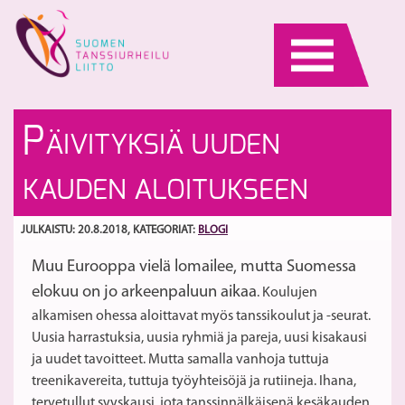
Skip
to
content
Ta
E
P
ÄIVITYKSIÄ UUDEN
O
tu
ja
ko
S
KAUDEN ALOITUKSEEN
W
O
18
JULKAISTU: 20.8.2018
, KATEGORIAT:
BLOGI
–
Muu Eurooppa vielä lomailee, mutta Suomessa
19
elokuu on jo arkeenpaluun aikaa
. Koulujen
alkamisen ohessa aloittavat myös tanssikoulut ja -seurat.
Uusia harrastuksia, uusia ryhmiä ja pareja, uusi kisakausi
ja uudet tavoitteet. Mutta samalla vanhoja tuttuja
treenikavereita, tuttuja työyhteisöjä ja rutiineja. Ihana,
tervetullut syyskausi, jota tanssinnälkäisenä kesäkauden