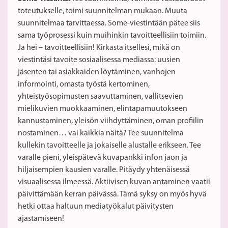
toteutukselle, toimi suunnitelman mukaan. Muuta
suunnitelmaa tarvittaessa. Some-viestintään pätee siis
sama työprosessi kuin muihinkin tavoitteellisiin toimiin.
Ja hei – tavoitteellisiin! Kirkasta itsellesi, mikä on
viestintäsi tavoite sosiaalisessa mediassa: uusien
jäsenten tai asiakkaiden löytäminen, vanhojen
informointi, omasta työstä kertominen,
yhteistyösopimusten saavuttaminen, vallitsevien
mielikuvien muokkaaminen, elintapamuutokseen
kannustaminen, yleisön viihdyttäminen, oman profiilin
nostaminen… vai kaikkia näitä? Tee suunnitelma
kullekin tavoitteelle ja jokaiselle alustalle erikseen. Tee
varalle pieni, yleispätevä kuvapankki infon jaon ja
hiljaisempien kausien varalle. Pitäydy yhtenäisessä
visuaalisessa ilmeessä. Aktiivisen kuvan antaminen vaatii
päivittämään kerran päivässä. Tämä syksy on myös hyvä
hetki ottaa haltuun mediatyökalut päivitysten
ajastamiseen!