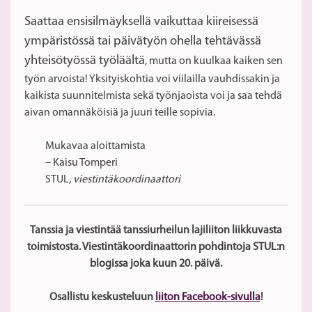
Saattaa ensisilmäyksellä vaikuttaa kiireisessä
ympäristössä tai päivätyön ohella tehtävässä
yhteisötyössä työläältä
, mutta on kuulkaa kaiken sen
työn arvoista! Yksityiskohtia voi viilailla vauhdissakin ja
kaikista suunnitelmista sekä työnjaoista voi ja saa tehdä
aivan omannäköisiä ja juuri teille sopivia.
Mukavaa aloittamista
– Kaisu Tomperi
STUL,
viestintäkoordinaattori
Tanssia ja viestintää tanssiurheilun lajiliiton liikkuvasta
toimistosta. Viestintäkoordinaattorin pohdintoja STUL:n
blogissa joka kuun 20. päivä.
Osallistu keskusteluun
liiton Facebook-sivulla
!