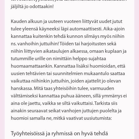
jäljiltä jo odottaakin!
Kauden alkuun ja uuteen vuoteen liittyvät uudet jutut
tulee yleensä käyneeksi läpi automaattisesti. Aika-ajoin
kannattaa kuitenkin tehdä kunnon silmäys myös niihin
ns. vanhoihin juttuihin! Töiden tai harjoitusten sekä
niihin liittyvien aikataulujen alkaessa, omaan kuplaan ja
tutummille urille on nimittäin helppo sujahtaa
huomaamattaankin. Kannattaa lisäksi huomioidan, että
uusien tehtävien tai suunnitelmien mukaantulo saattaa
vaikuttaa niihinkin juttuihin, joiden ajattelit jo olevan
hanskassa. Mitä taas yhteisöihin tulee, varmuuden
välttämiseksi kannattaa puhua ääneen, sillä ymmärrys ei
aina ole jaettu, vaikka se siltä vaikuttaisi. Tarkista siis
ainakin seuraavat seikat vanhojen juttujen puolelta ja
huomioi samalla ne, mitkä vaativat uusiutumista:
Työyhteisöissä ja ryhmissä on hyvä tehdä