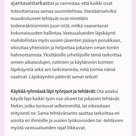
ajantasaistarkastus
ja varmistaa, että kaikki ovat
toteuttamassa samaa suunnitelmaa. Itsestäänselviksi
muodostuneet tehtävät ovat nimittäin
todennäköisimmin juuri niitä, mitkä vaarantavat
kokonaisuuden hallintaa. Vastuualueiden läpikäynti
mahdollistaa myös uusien jäsenten pääsyn porukkaan,
sitouttaa yhteisöön ja helpottaa jokaisen oman tontin
hahmottamista. Yksittäisille urheilijoille tämä tarkoittaa
omien aikataulujen, rutiinien ja käytännön toimien
läpikäyntiä sekä sen tarkistamista, mitä toimia nämä
vaativat. Läpikäyntiin pätevät samat seikat!
Käykää ryhmässä läpi työnjaot ja tehtävät:
Ota asiaksi
käydä läpi kaikki työn osa-alueet tai jokaisen tehtävät.
Nekin, jotka tuntuvat selkeimmiltä, tai oikeastaan
erityisesti ne. Sama tehtävänanto saattaa tarkoittaa eri
asioita eri ihmisille ja uusien työkuvioiden tai -tehtävien
myötä vastuualueiden rajat liikkuvat.