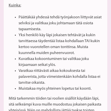
Kuinka:
Päättäkää yhdessä tehdä työnjakoon liittyvät asiat
selviksi ja valitkaa joku johtamaan tätä osiota
tapaamisesta.
Yksi henkilö käy läpi jokaisen tehtävät ja kukin
tarvittaessa täydentää listaa kohdallaan TAI kukin
kertoo vuorotellen oman tonttinsa. Muista
kuunnella muiden puheenvuorot.
Kuvatkaa kokoontuminen tai valitkaa joku
kirjaamaan seikat ylös.
Varatkaa riittävästi aikaa kokouksesta tai
palaverista, jotta viimeistenkään kohdalla listaa ei
tarvitse oikaista.
Muistakaa myös yhteinen lopetus tai koonti.
Mitä tarkemmin töiden tai roolien sisällöt käydään läpi,
sitä selkeämpi kuva muille muodostuu jokaisen paikasta
yhteisössä. Näin on mahdollista jättää taakse toisten