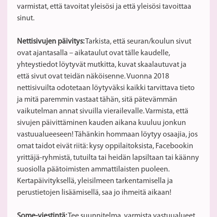
varmistat, että tavoitat yleisösi ja että yleisösi tavoittaa
sinut.
Nettisivujen päivitys:
Tarkista, että seuran/koulun sivut
ovat ajantasalla – aikataulut ovat tälle kaudelle,
yhteystiedot löytyvät mutkitta, kuvat skaalautuvat ja
että sivut ovat teidän näköisenne. Vuonna 2018
nettisivuilta odotetaan löytyväksi kaikki tarvittava tieto
ja mitä paremmin vastaat tähän, sitä pätevämmän
vaikutelman annat sivuilla vierailevalle. Varmista, että
sivujen päivittäminen kauden aikana kuuluu jonkun
vastuualueeseen! Tähänkin hommaan löytyy osaajia, jos
omat taidot eivät riitä: kysy oppilaitoksista, Facebookin
yrittäjä-ryhmistä, tutuilta tai heidän lapsiltaan tai käänny
suosiolla päätoimisten ammattilaisten puoleen.
Kertapäivityksellä, yleisilmeen tarkentamisella ja
perustietojen lisäämisellä, saa jo ihmeitä aikaan!
Some-viestintä:
Tee suunnitelma, varmista vastuualueet